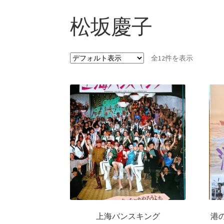
松坂慶子
全12件を表示
上海バンスキング
港