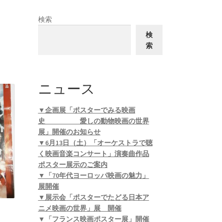
検索
検
索
ニュース
▼企画展「ポスターでみる映画
史 愛しの動物映画の世界
展」開催のお知らせ
▼6月13日（土）「オーケストラで聴
く映画音楽コンサート」演奏曲作品
ポスター展示のご案内
▼「70年代ヨーロッパ映画の魅力」
展開催
▼展示会「ポスターでたどる日本ア
ニメ映画の世界」展 開催
▼「フランス映画ポスター展」開催