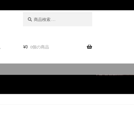
検
検
索
索
対
象:
。
¥
0
0個の商品