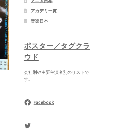
アニメ日本
アカデミー賞
音楽日本
ポスター／タグクラ
ウド
会社別や主要主演者別のリストで
す。
Facebook
sasaki's Twitter