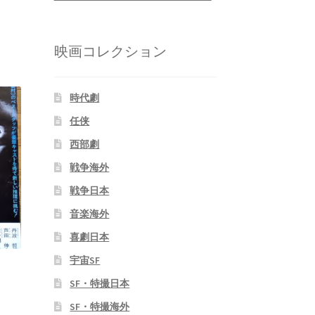
映画コレクション
時代劇
任侠
西部劇
戦争海外
戦争日本
音楽海外
喜劇日本
宇宙SF
SF・特撮日本
SF・特撮海外