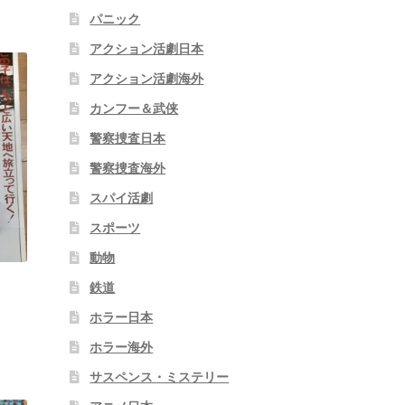
パニック
アクション活劇日本
アクション活劇海外
カンフー＆武侠
警察捜査日本
警察捜査海外
スパイ活劇
スポーツ
動物
鉄道
ホラー日本
ホラー海外
サスペンス・ミステリー