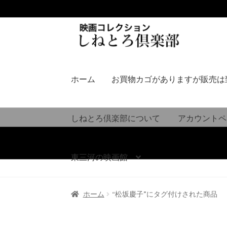
ナ
コ
ビ
ン
ゲ
テ
ー
ン
シ
ツ
ホーム
お買物カゴがありますが販売は
ョ
へ
ン
ス
へ
キ
しねとろ倶楽部について
アカウントペ
ス
ッ
キ
プ
ッ
東三河の映画館
プ
ホーム
“松坂慶子”にタグ付けされた商品