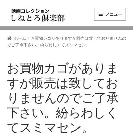
ナ
コ
メニュー
ビ
ン
ゲ
テ
ニュース
ー
ン
ホーム
お買物カゴがありますが販売は致しておりませんの
シ
ツ
でご了承下さい。紛らわしくてスミマセン。
映画コレクション
ョ
へ
ン
ス
東三河の映画館
へ
キ
お買物カゴがありま
ス
ッ
しねとろ倶楽部について
キ
プ
すが販売は致してお
ッ
プ
りませんのでご了承
リンクの旅
下さい。紛らわしく
てスミマセン。