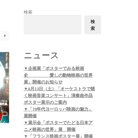
検索
検
索
ニュース
▼企画展「ポスターでみる映画
史 愛しの動物映画の世界
展」開催のお知らせ
▼6月13日（土）「オーケストラで聴
く映画音楽コンサート」演奏曲作品
ポスター展示のご案内
▼「70年代ヨーロッパ映画の魅力」
展開催
▼展示会「ポスターでたどる日本ア
ニメ映画の世界」展 開催
▼「フランス映画ポスター展」開催