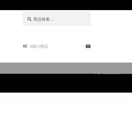
検
検
索
索
対
象:
。
¥
0
0個の商品