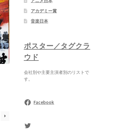
アニメ日本
アカデミー賞
音楽日本
ポスター／タグクラ
ウド
会社別や主要主演者別のリストで
す。
Facebook
sasaki's Twitter