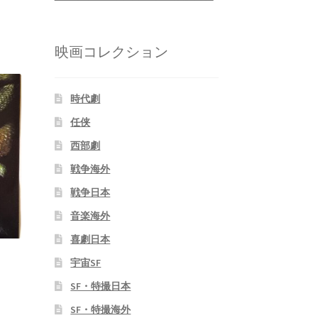
映画コレクション
時代劇
任侠
西部劇
戦争海外
戦争日本
音楽海外
喜劇日本
宇宙SF
SF・特撮日本
SF・特撮海外