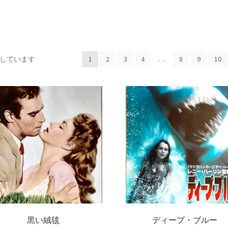
表示しています
1
2
3
4
…
8
9
10
黒い絨毯
ディープ・ブルー