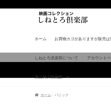
ナ
コ
ビ
ン
ゲ
テ
ー
ン
シ
ツ
ホーム
お買物カゴがありますが販売は
ョ
へ
ン
ス
へ
キ
しねとろ倶楽部について
アカウントペ
ス
ッ
キ
プ
ッ
東三河の映画館
プ
ホーム
パニック