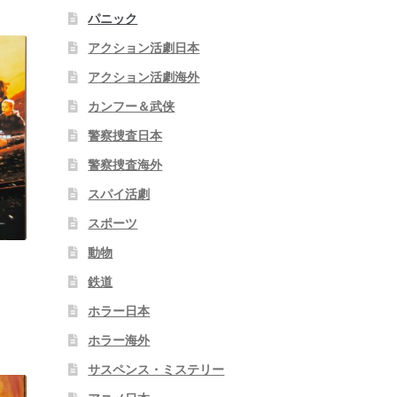
パニック
アクション活劇日本
アクション活劇海外
カンフー＆武侠
警察捜査日本
警察捜査海外
スパイ活劇
スポーツ
動物
鉄道
ホラー日本
ホラー海外
サスペンス・ミステリー