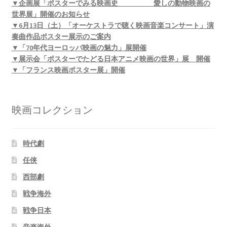
▼企画展「ポスターでみる映画史 愛しの動物映画の
世界展」開催のお知らせ
▼6月13日（土）「オーケストラで聴く映画音楽コンサート」演
奏曲作品ポスター展示のご案内
▼「70年代ヨーロッパ映画の魅力」展開催
▼展示会「ポスターでたどる日本アニメ映画の世界」展 開催
▼「フランス映画ポスター展」開催
映画コレクション
時代劇
任侠
西部劇
戦争海外
戦争日本
音楽海外