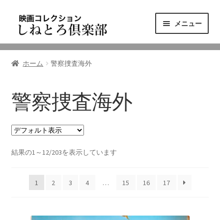
ナ
コ
メニュー
ビ
ン
ゲ
テ
ニュース
ー
ン
ホーム
警察捜査海外
シ
ツ
映画コレクション
ョ
へ
ン
ス
警察捜査海外
東三河の映画館
へ
キ
ス
ッ
しねとろ倶楽部について
キ
プ
ッ
結果の1～12/203を表示しています
プ
リンクの旅
1
2
3
4
…
15
16
17