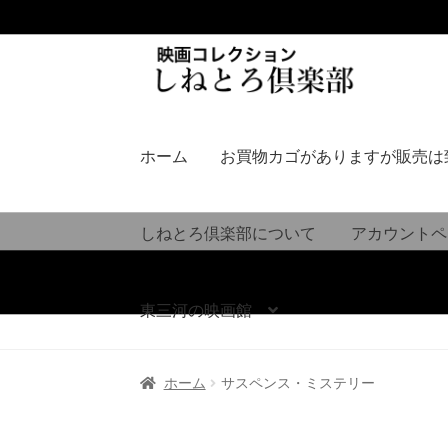
ナ
コ
ビ
ン
ゲ
テ
ー
ン
シ
ツ
ホーム
お買物カゴがありますが販売は
ョ
へ
ン
ス
へ
キ
しねとろ倶楽部について
アカウントペ
ス
ッ
キ
プ
ッ
東三河の映画館
プ
ホーム
サスペンス・ミステリー