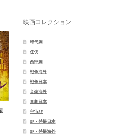
映画コレクション
時代劇
任侠
西部劇
戦争海外
戦争日本
音楽海外
喜劇日本
還
宇宙SF
SF・特撮日本
SF・特撮海外