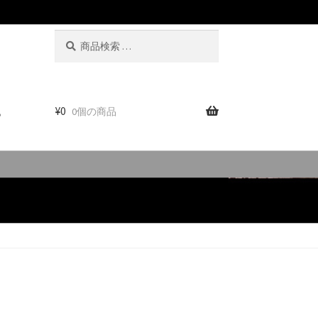
検
検
索
索
対
象:
。
¥
0
0個の商品