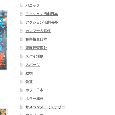
パニック
アクション活劇日本
アクション活劇海外
カンフー＆武侠
警察捜査日本
警察捜査海外
スパイ活劇
スポーツ
動物
鉄道
ホラー日本
ホラー海外
サスペンス・ミステリー