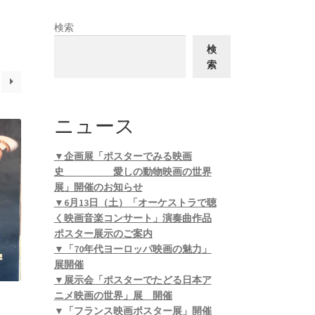
検索
検
索
ニュース
▼企画展「ポスターでみる映画
史 愛しの動物映画の世界
展」開催のお知らせ
▼6月13日（土）「オーケストラで聴
く映画音楽コンサート」演奏曲作品
ポスター展示のご案内
▼「70年代ヨーロッパ映画の魅力」
展開催
▼展示会「ポスターでたどる日本ア
ニメ映画の世界」展 開催
▼「フランス映画ポスター展」開催