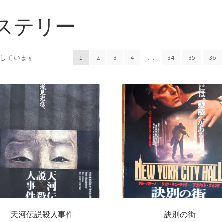
ステリー
表示しています
1
2
3
4
…
34
35
36
天河伝説殺人事件
訣別の街