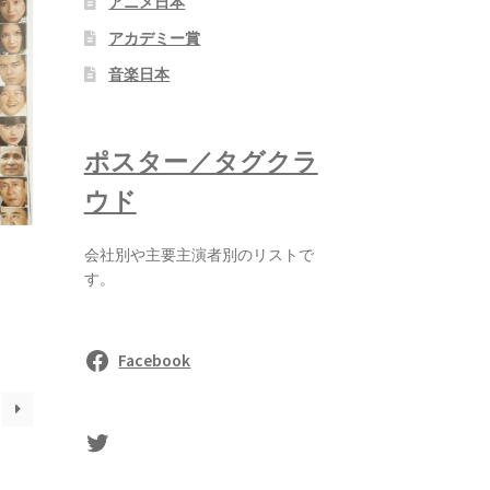
アニメ日本
アカデミー賞
音楽日本
ポスター／タグクラ
ウド
会社別や主要主演者別のリストで
す。
Facebook
sasaki's Twitter