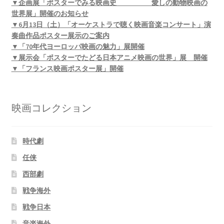
▼企画展「ポスターでみる映画史 愛しの動物映画の
世界展」開催のお知らせ
▼6月13日（土）「オーケストラで聴く映画音楽コンサート」演
奏曲作品ポスター展示のご案内
▼「70年代ヨーロッパ映画の魅力」展開催
▼展示会「ポスターでたどる日本アニメ映画の世界」展 開催
▼「フランス映画ポスター展」開催
映画コレクション
時代劇
任侠
西部劇
戦争海外
戦争日本
音楽海外