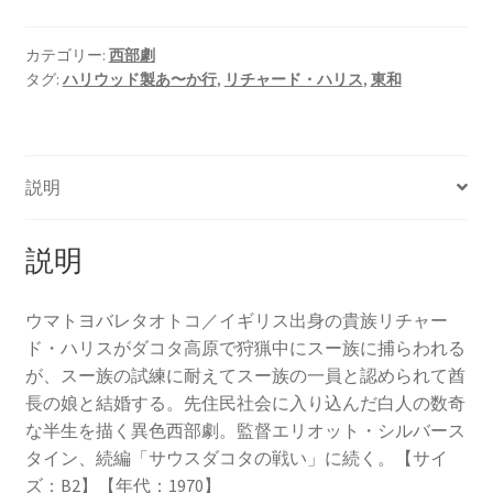
カテゴリー:
西部劇
タグ:
ハリウッド製あ〜か行
,
リチャード・ハリス
,
東和
説明
説明
ウマトヨバレタオトコ／イギリス出身の貴族リチャー
ド・ハリスがダコタ高原で狩猟中にスー族に捕らわれる
が、スー族の試練に耐えてスー族の一員と認められて酋
長の娘と結婚する。先住民社会に入り込んだ白人の数奇
な半生を描く異色西部劇。監督エリオット・シルバース
タイン、続編「サウスダコタの戦い」に続く。【サイ
ズ：B2】【年代：1970】