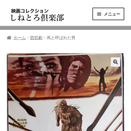
ナ
コ
メニュー
ビ
ン
ゲ
テ
ニュース
ー
ン
ホーム
西部劇
馬と呼ばれた男
シ
ツ
映画コレクション
ョ
へ
ン
ス
東三河の映画館
へ
キ
ス
ッ
しねとろ倶楽部について
キ
プ
ッ
プ
リンクの旅