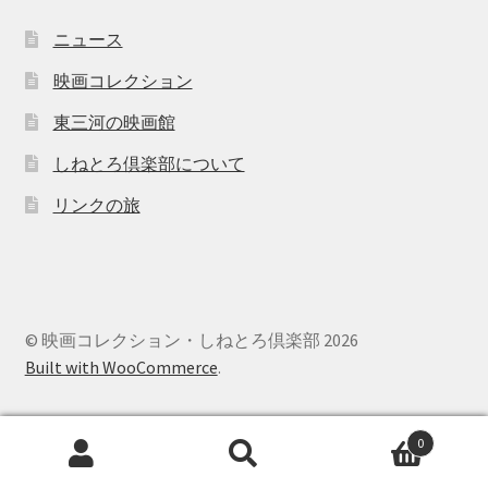
ニュース
映画コレクション
東三河の映画館
しねとろ倶楽部について
リンクの旅
© 映画コレクション・しねとろ倶楽部 2026
Built with WooCommerce
.
0
検
検