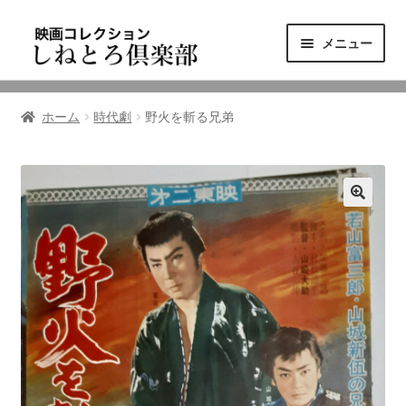
ナ
コ
メニュー
ビ
ン
ゲ
テ
ニュース
ー
ン
ホーム
時代劇
野火を斬る兄弟
シ
ツ
映画コレクション
ョ
へ
ン
ス
東三河の映画館
へ
キ
ス
ッ
しねとろ倶楽部について
キ
プ
ッ
プ
リンクの旅