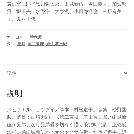
若山富三郎／黒川弥太郎、山城新伍、吉田義夫、加賀邦
男、堀正夫、水野浩、大泉滉、小田部通麿、三原有美
子、鳳八千代
カテゴリー:
時代劇
タグ:
東映
,
第二東映
,
若山富三郎
説明
説明
ノビヲキルキョウダイ／脚本：村松道平。音楽：松野国
照。監督：山崎大助。【第二東映】若山富三郎と山城新
伍が兄弟となり兄弟愛を切なく描く股旅時代劇。正義感
の強い弟山城新伍が地元のヤクザを斬った事で追手に追