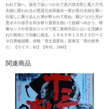
われて旅へ。旅先で追いつかれて黒川弥太郎と鳳八千代
夫婦に匿われるが悪貸元吉田義夫一家が黒川夫婦を襲い
仕返しに乗り込んだ弟が斬られて死ぬ、駆けつけた兄が
悪ボスや追手を叩き斬り遺骨を抱いて故郷へ向かう。映
像センスや音楽がジャズで第二東映作品とはいえ洗練さ
れた映画とて印象に残る。１９６０年１０月２３日〜２
９日豊橋国際、併映「雪之丞変化」新東宝「男の世界
だ」【サイズ：B2】【年代：1960】
関連商品