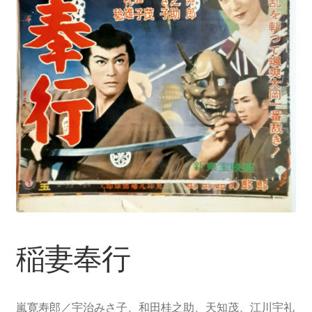
稲妻奉行
嵐寛寿郎／宇治みさ子、和田桂之助、天知茂、江川宇礼