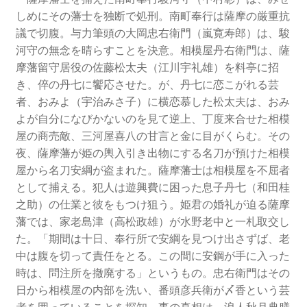
しめにその藩士を独断で処刑。南町奉行は薩摩の厳重抗
議で切腹。与力筆頭の大岡忠右衛門（嵐寛寿郎）は、駿
河守の無念を晴らすことを決意。相模屋丹右衛門は、薩
摩藩留守居役の佐藤松太夫（江川宇礼雄）を料亭に招
き、倅の丹七に饗応させた。が、丹七に恋こがれる芸
者、おみよ（宇治みさ子）に横恋慕した松太夫は、おみ
よが自分になびかないのを見て逆上、丁度来合せた相模
屋の商売敵、三河屋喜八の甘言と金に目がくらむ。その
夜、薩摩藩が姫の輿入引き出物にする名刀が預けた相模
屋から名刀安綱が盗まれた。薩摩藩士は相模屋を不屈者
として捕える。犯人は遊興費に困った息子丹七（和田桂
之助）の仕業と彼をもつけ狙う。姫君の婚礼が迫る薩摩
藩では、家老島津（高松政雄）が水野老中と一札取交し
た。「期間は十日、奉行所で安綱を見つけ出さずば、老
中は腹を切って責任をとる。この間に安鋼が手に入った
時は、問注所を撤廃する」というもの。忠右衛門はその
日から相模屋の内部を洗い、番頭彦兵衛が〆香という芸
者を囲っていることを探知。事の真相は、浪人秋月典膳