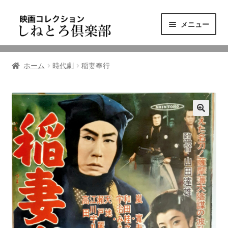
ナ
コ
メニュー
ビ
ン
ゲ
テ
ニュース
ー
ン
ホーム
時代劇
稲妻奉行
シ
ツ
映画コレクション
ョ
へ
ン
ス
東三河の映画館
へ
キ
ス
ッ
しねとろ倶楽部について
キ
プ
ッ
プ
リンクの旅