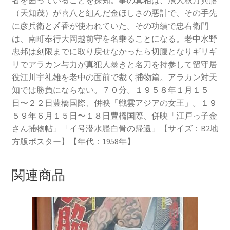
（天知茂）が喜八と組んだ金ほしさの悪計で、その手先
に彦兵衛と〆香が使われていた。その功績で忠右衛門
は、南町奉行大岡越前守を名乗ることになる。老中水野
忠邦は刻限までに取り戻せなかったら切腹となりギリギ
リでアラカン与力が真犯人暴きと名刀を持参して留守居
役江川宇礼雄を老中の面前で裁く捕物篇。アラカン対天
知では勝負にならない。７０分。１９５８年１月１５
日〜２２日豊橋国際、併映「戦雲アジアの女王」。１９
５９年６月１５日〜１８日豊橋国際、併映「江戸っ子金
さん捕物帖」「イ号潜水艦白骨の帰還」【サイズ：B2地
方版ポスター】【年代：1958年】
関連商品