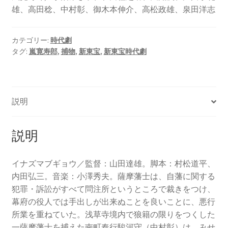
雄、高田稔、中村彰、御木本伸介、高松政雄、泉田洋志
カテゴリー:
時代劇
タグ:
嵐寛寿郎
,
捕物
,
新東宝
,
新東宝時代劇
説明
説明
イナズマブギョウ／監督：山田達雄。脚本：村松道平、
内田弘三。音楽：小澤秀夫。薩摩藩士は、自藩に関する
犯罪・訴訟がすべて問注所というところで裁きをつけ、
幕府の役人では手出しが出来ぬことを良いことに、悪行
所業を重ねていた。浅草寺境内で狼籍の限りをつくした
一薩摩藩士を捕えた南町奉行駿河守（中村彰）は、みせ