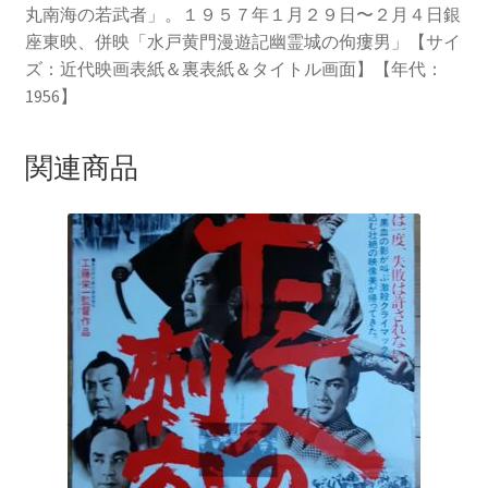
丸南海の若武者」。１９５７年１月２９日〜２月４日銀
座東映、併映「水戸黄門漫遊記幽霊城の佝瘻男」【サイ
ズ：近代映画表紙＆裏表紙＆タイトル画面】【年代：
1956】
関連商品