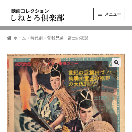
ナ
コ
メニュー
ビ
ン
ゲ
テ
ニュース
ー
ン
ホーム
時代劇
曽我兄弟 富士の夜襲
シ
ツ
映画コレクション
ョ
へ
ン
ス
東三河の映画館
へ
キ
ス
ッ
しねとろ倶楽部について
キ
プ
ッ
プ
リンクの旅