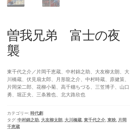
曽我兄弟 富士の夜
襲
東千代之介／片岡千恵蔵、中村錦之助、大友柳太朗、大
川橋蔵、伏見扇太郎、月形龍之介、中村時蔵、原健策、
片岡栄二郎、花柳小菊、高千穗ちづる、三笠博子、山口
勇、堀正夫、三条雅也、北大路欣也
カテゴリー:
時代劇
タグ:
中村錦之助
,
大友柳太朗
,
大川橋蔵
,
東千代之介
,
東映
,
片岡
千恵蔵