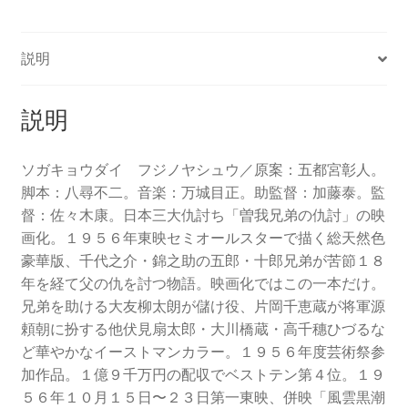
説明
説明
ソガキョウダイ フジノヤシュウ／原案：五都宮彰人。
脚本：八尋不二。音楽：万城目正。助監督：加藤泰。監
督：佐々木康。日本三大仇討ち「曽我兄弟の仇討」の映
画化。１９５６年東映セミオールスターで描く総天然色
豪華版、千代之介・錦之助の五郎・十郎兄弟が苦節１８
年を経て父の仇を討つ物語。映画化ではこの一本だけ。
兄弟を助ける大友柳太朗が儲け役、片岡千恵蔵が将軍源
頼朝に扮する他伏見扇太郎・大川橋蔵・高千穗ひづるな
ど華やかなイーストマンカラー。１９５６年度芸術祭参
加作品。１億９千万円の配収でベストテン第４位。１９
５６年１０月１５日〜２３日第一東映、併映「風雲黒潮