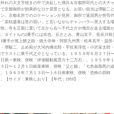
節外れの大文字焼きの中で決起した僧兵＆京都所司代との大チ
ラで京都御所が効果的なロケ背景となる。お笑い担当は堺駿二
トン。京都名所でのロケーションが見所、御所で退屈男が所司
で「栄枯盛衰は世の習い」と言いながらチャンバラへ突入する
痛快。寺を正面に置いて左から右へ千代之介や僧兵が走る場面
的。タイトルの2番手には欣也、丘さとみ、青山京子、長谷川裕
、3番手が尾上鯉之助・徳大寺伸・阿部九州男・松本克平・益田
ン・堺駿二、止め前が大河内傳次郎・宇佐美淳也・小沢栄太郎
勲でラストに東千代之介となっている。１９５９年６月２７日
６日第一東映、併映「伊達騒動風雲六十二万石」。１９５９年
２５日〜１２月１日銀座東映、併映「父と娘」「七色仮面死の
」。１９６０年７月１３日〜１６日南東映、併映「恐怖の四時
。【サイズ：東映しおり】【年代：1959】