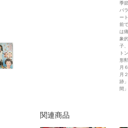
季
バ
ー
前
は
象
子
ト
形
月
月
跡
間」
関連商品