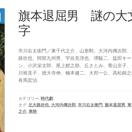
旗本退屈男 謎の大
字
市川右太衛門／東千代之介、山形勲、大河内傳次郎、
路欣也、阿部九州男、宇佐見淳也、堺駿二、益田キー
ン、小沢栄太郎、尾上鯉之助、丘さとみ、青山京子、
川裕見子、徳大寺伸、楠本健二、大邦一公、高松錦之
有馬宏治
カテゴリー:
時代劇
タグ:
北大路欣也
,
大河内傳次郎
,
市川右太衛門
,
旗本退屈男
,
東
之介
,
東映