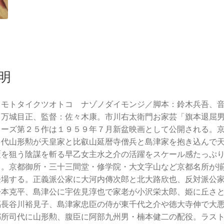
明
タモトタイクツオトコ ナゾノダイモンジ／脚本：鈴木兵吾、
：万城目正、監督：佐々木康。市川右太衛門お家芸「旗本退屈
リーズ第２５作は１９５９年７月新盆映画として公開される。
司代山形勲が天皇家と比叡山延暦寺僧兵と島津家を抱き込んで
覆を狙う陰謀を斬る早乙女主水之介の活躍をスケール感たっぷ
く。京都御所・三十三間堂・修学院・大文字山など京都名所が
登場する。正義派公家に大河内傳次郎と北大路欣也、反対派公
松本克平、島津公に宇佐見淳也で家老が小沢栄太郎、姫に丘さ
臈長谷川裕見子、島津家忠臣の侍が東千代之介や徳大寺伸で大
都所司代に山形勲、腹臣に阿部九州男・楠本健二の配役。ラス