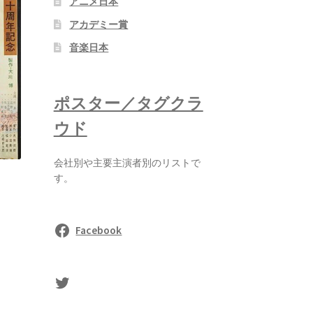
アニメ日本
アカデミー賞
音楽日本
ポスター／タグクラ
ウド
会社別や主要主演者別のリストで
す。
Facebook
sasaki's Twitter