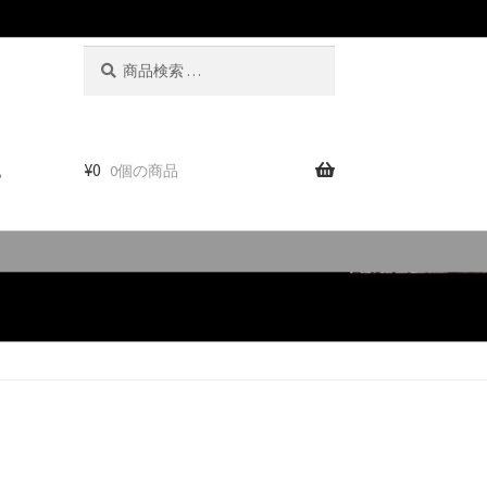
検
検
索
索
対
象:
。
¥
0
0個の商品