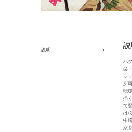
説
説明
ハ
楽
シ
所
転
描
て
は
中
京