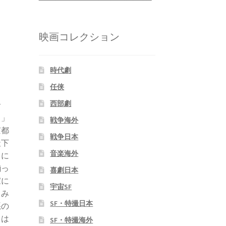
映画コレクション
時代劇
任侠
西部劇
音
男」
戦争海外
京都
戦争日本
天下
音楽海外
りに
揃っ
喜劇日本
家に
宇宙SF
とみ
SF・特撮日本
悪の
トは
SF・特撮海外