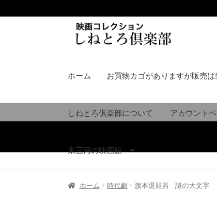
ナ
コ
ビ
ン
ゲ
テ
ー
ン
シ
ツ
ホーム
お買物カゴがありますが販売は
ョ
へ
ン
ス
へ
キ
しねとろ倶楽部について
アカウントペ
ス
ッ
キ
プ
ッ
東三河の映画館
プ
ホーム
時代劇
旗本退屈男 謎の大文字