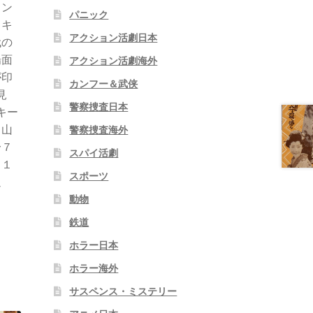
ャン
パニック
とキ
アクション活劇日本
代の
場面
アクション活劇海外
が印
カンフー＆武侠
見
警察捜査日本
キー
・山
警察捜査海外
〜７
スパイ活劇
１１
スポーツ
追
動物
鉄道
ホラー日本
ホラー海外
サスペンス・ミステリー