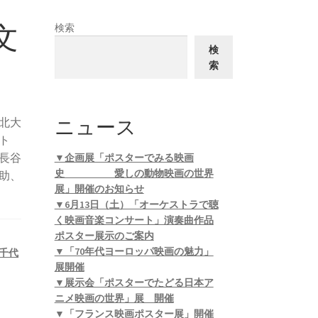
文
検索
検
索
ニュース
北大
ト
長谷
▼企画展「ポスターでみる映画
史 愛しの動物映画の世界
助、
展」開催のお知らせ
▼6月13日（土）「オーケストラで聴
く映画音楽コンサート」演奏曲作品
ポスター展示のご案内
▼「70年代ヨーロッパ映画の魅力」
千代
展開催
▼展示会「ポスターでたどる日本ア
ニメ映画の世界」展 開催
▼「フランス映画ポスター展」開催