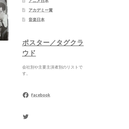
アニメ日本
アカデミー賞
音楽日本
ポスター／タグクラ
ウド
会社別や主要主演者別のリストで
す。
Facebook
sasaki's Twitter