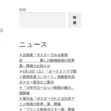
検索
検
索
京
ニュース
▼企画展「ポスターでみる映画
史 愛しの動物映画の世界
展」開催のお知らせ
▼6月13日（土）「オーケストラで聴
く映画音楽コンサート」演奏曲作品
ポスター展示のご案内
▼「70年代ヨーロッパ映画の魅力」
展開催
▼展示会「ポスターでたどる日本ア
ニメ映画の世界」展 開催
▼「フランス映画ポスター展」開催