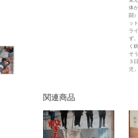
体
闘
ッ
ラ
ず
く
そ
３
児」
関連商品