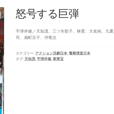
怒号する巨弾
宇津井健／天知茂、三ツ矢歌子、林寛、大友純、九重
司、扇町京子、沖竜次
カテゴリー:
アクション活劇日本
,
警察捜査日本
タグ:
天知茂
,
宇津井健
,
新東宝