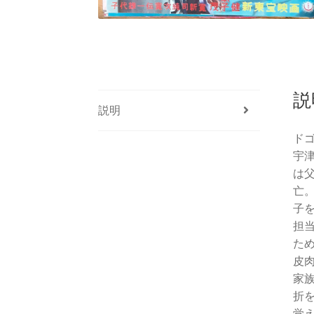
説
説明
ド
宇
は
亡
子
担
た
皮
家
折
覚