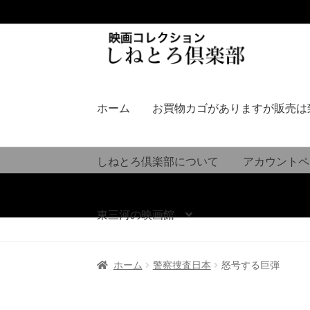
ナ
コ
ビ
ン
ゲ
テ
ー
ン
シ
ツ
ホーム
お買物カゴがありますが販売は
ョ
へ
ン
ス
へ
キ
しねとろ倶楽部について
アカウントペ
ス
ッ
キ
プ
ッ
東三河の映画館
プ
ホーム
警察捜査日本
怒号する巨弾