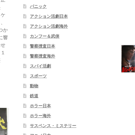
パニック
決
ャケ
アクション活劇日本
し、
アクション活劇海外
つか
カンフー＆武侠
に響
幸せ
警察捜査日本
月１
警察捜査海外
侠
スパイ活劇
スポーツ
動物
鉄道
ホラー日本
ホラー海外
サスペンス・ミステリー