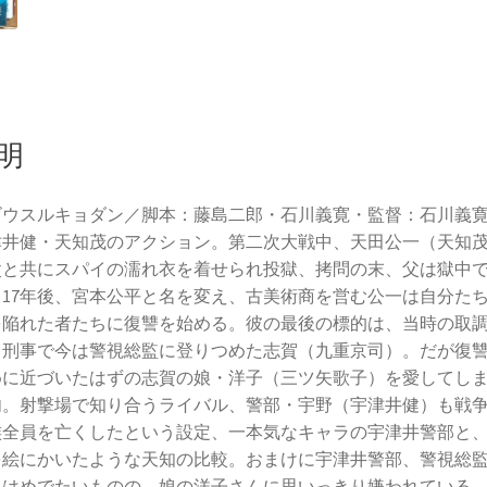
明
ゴウスルキョダン／脚本：藤島二郎・石川義寛・監督：石川義
津井健・天知茂のアクション。第二次大戦中、天田公一（天知
父と共にスパイの濡れ衣を着せられ投獄、拷問の末、父は獄中
。17年後、宮本公平と名を変え、古美術商を営む公一は自分た
を陥れた者たちに復讐を始める。彼の最後の標的は、当時の取
当刑事で今は警視総監に登りつめた志賀（九重京司）。だが復
めに近づいたはずの志賀の娘・洋子（三ツ矢歌子）を愛してし
肉。射撃場で知り合うライバル、警部・宇野（宇津井健）も戦
族全員を亡くしたという設定、一本気なキャラの宇津井警部と
を絵にかいたような天知の比較。おまけに宇津井警部、警視総
えはめでたいものの、娘の洋子さんに思いっきり嫌われている