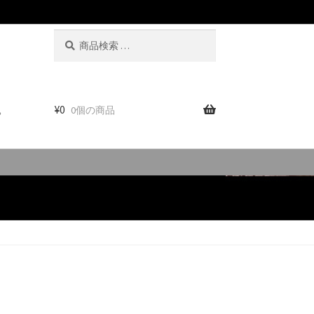
検
検
索
索
対
象:
。
¥
0
0個の商品