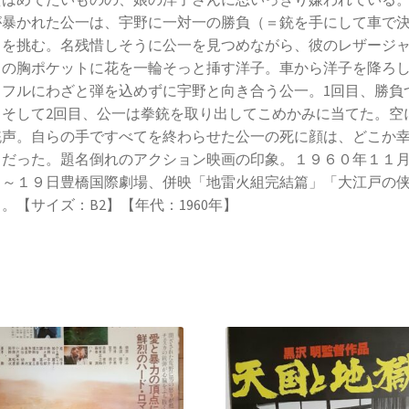
が暴かれた公一は、宇野に一対一の勝負（＝銃を手にして車で
）を挑む。名残惜しそうに公一を見つめながら、彼のレザージ
トの胸ポケットに花を一輪そっと挿す洋子。車から洋子を降ろ
イフルにわざと弾を込めずに宇野と向き合う公一。1回目、勝負
。そして2回目、公一は拳銃を取り出してこめかみに当てた。空
銃声。自らの手ですべてを終わらせた公一の死に顔は、どこか
うだった。題名倒れのアクション映画の印象。１９６０年１１
日～１９日豊橋国際劇場、併映「地雷火組完結篇」「大江戸の
。【サイズ：B2】【年代：1960年】