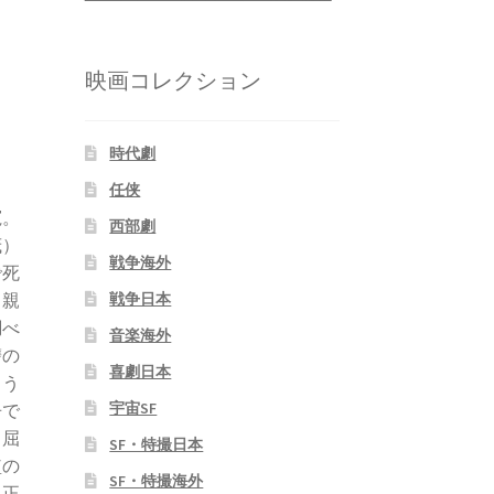
映画コレクション
時代劇
任侠
寛。
西部劇
茂）
戦争海外
で死
ち親
戦争日本
調べ
音楽海外
讐の
喜劇日本
まう
宇宙SF
争で
、屈
SF・特撮日本
監の
SF・特撮海外
。正