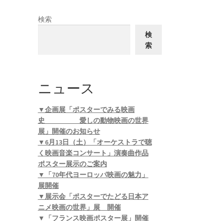
検索
検
索
ニュース
▼企画展「ポスターでみる映画
史 愛しの動物映画の世界
展」開催のお知らせ
▼6月13日（土）「オーケストラで聴
く映画音楽コンサート」演奏曲作品
ポスター展示のご案内
▼「70年代ヨーロッパ映画の魅力」
展開催
▼展示会「ポスターでたどる日本ア
ニメ映画の世界」展 開催
▼「フランス映画ポスター展」開催