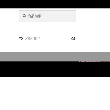
検
検
索
索
対
象:
。
¥
0
0個の商品