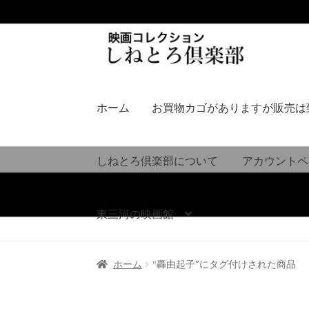
ナ
コ
ビ
ン
ゲ
テ
ー
ン
シ
ツ
ホーム
お買物カゴがありますが販売は
ョ
へ
ン
ス
へ
キ
しねとろ倶楽部について
アカウントペ
ス
ッ
キ
プ
ッ
東三河の映画館
プ
ホーム
“轟由起子”にタグ付けされた商品