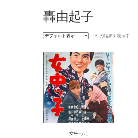
轟由起子
1件の結果を表示中
女中っこ