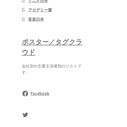
アニメ日本
アカデミー賞
音楽日本
ポスター／タグクラ
ウド
会社別や主要主演者別のリストで
す。
Facebook
sasaki's Twitter