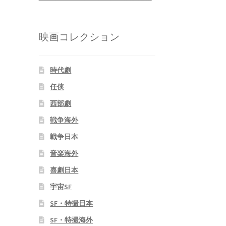
映画コレクション
時代劇
任侠
西部劇
戦争海外
戦争日本
音楽海外
喜劇日本
宇宙SF
SF・特撮日本
SF・特撮海外