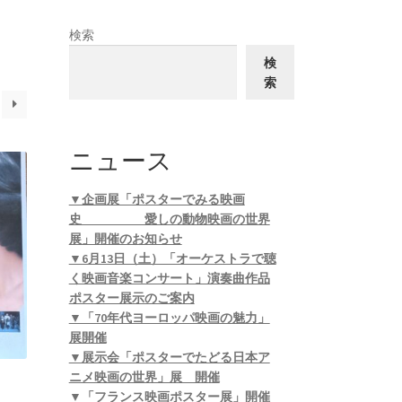
検索
検
索
ニュース
▼企画展「ポスターでみる映画
史 愛しの動物映画の世界
展」開催のお知らせ
▼6月13日（土）「オーケストラで聴
く映画音楽コンサート」演奏曲作品
ポスター展示のご案内
▼「70年代ヨーロッパ映画の魅力」
展開催
▼展示会「ポスターでたどる日本ア
ニメ映画の世界」展 開催
▼「フランス映画ポスター展」開催