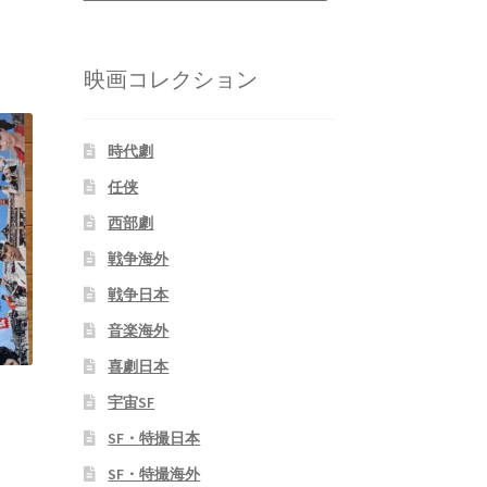
映画コレクション
時代劇
任侠
西部劇
戦争海外
戦争日本
音楽海外
喜劇日本
宇宙SF
SF・特撮日本
SF・特撮海外