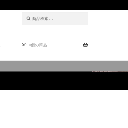
検
検
索
索
対
象:
。
¥
0
0個の商品