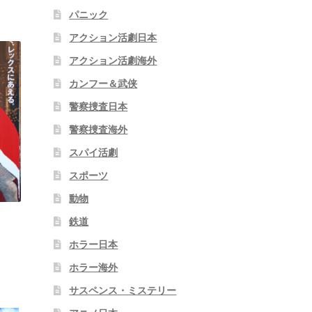
パニック
アクション活劇日本
アクション活劇海外
カンフー＆武侠
警察捜査日本
警察捜査海外
スパイ活劇
スポーツ
動物
鉄道
ホラー日本
ホラー海外
サスペンス・ミステリー