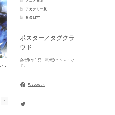
アニメ日本
アカデミー賞
音楽日本
ポスター／タグクラ
ウド
会社別や主要主演者別のリストで
す。
で～
Facebook
sasaki's Twitter