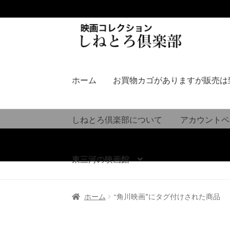
ナ
コ
ビ
ン
ゲ
テ
ー
ン
シ
ツ
ホーム
お買物カゴがありますが販売は
ョ
へ
ン
ス
へ
キ
しねとろ倶楽部について
アカウントペ
ス
ッ
キ
プ
ッ
東三河の映画館
プ
ホーム
“角川映画”にタグ付けされた商品