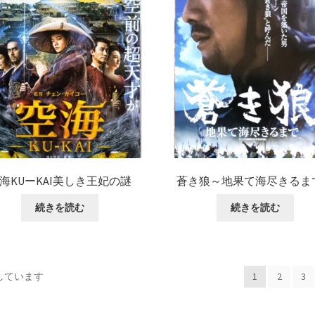
海KUーKAI美しき王妃の謎
蒼き狼～地果て海尽きるま
続きを読む
続きを読む
示しています
1
2
3