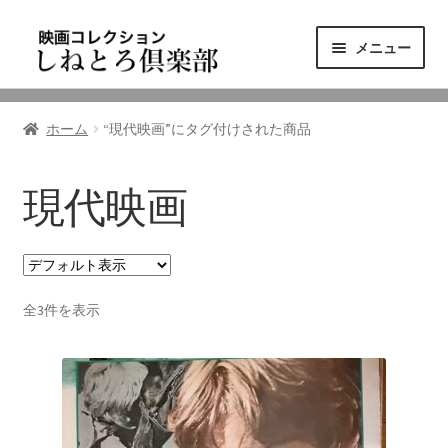
ナ
コ
メニュー
ビ
ン
ゲ
テ
ニュース
ー
ン
ホーム
“現代映画”にタグ付けされた商品
シ
ツ
映画コレクション
ョ
へ
ン
ス
現代映画
東三河の映画館
へ
キ
ス
ッ
しねとろ倶楽部について
キ
プ
ッ
全3件を表示
プ
リンクの旅