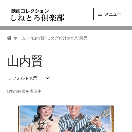
ナ
コ
メニュー
ビ
ン
ゲ
テ
ニュース
ー
ン
ホーム
“山内賢”にタグ付けされた商品
シ
ツ
映画コレクション
ョ
へ
ン
ス
山内賢
東三河の映画館
へ
キ
ス
ッ
しねとろ倶楽部について
キ
プ
ッ
1件の結果を表示中
プ
リンクの旅