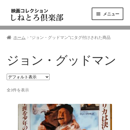
ナ
コ
メニュー
ビ
ン
ゲ
テ
ニュース
ー
ン
ホーム
“ジョン・グッドマン”にタグ付けされた商品
シ
ツ
映画コレクション
ョ
へ
ン
ス
ジョン・グッドマン
東三河の映画館
へ
キ
ス
ッ
しねとろ倶楽部について
キ
プ
ッ
全3件を表示
プ
リンクの旅