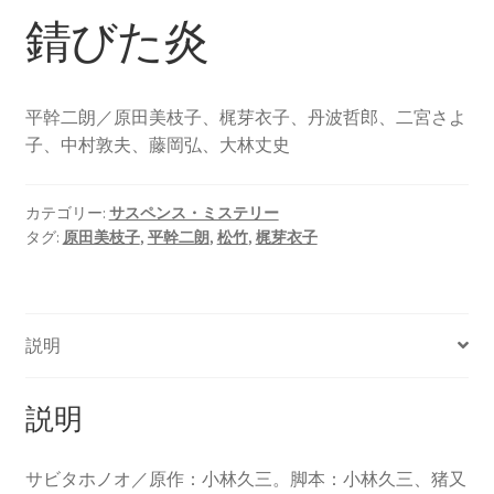
錆びた炎
平幹二朗／原田美枝子、梶芽衣子、丹波哲郎、二宮さよ
子、中村敦夫、藤岡弘、大林丈史
カテゴリー:
サスペンス・ミステリー
タグ:
原田美枝子
,
平幹二朗
,
松竹
,
梶芽衣子
説明
説明
サビタホノオ／原作：小林久三。脚本：小林久三、猪又