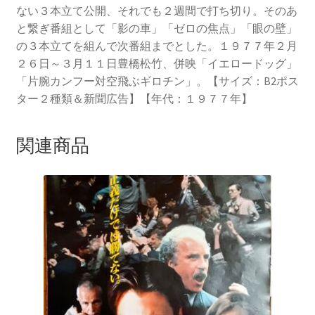
ない３本立て公開、それでも２週間で打ち切り。そのあ
と繋ぎ番組として「影の車」「ゼロの焦点」「眼の壁」
の３本立てを組んで次番組までとした。１９７７年２月
２６日～３月１１日豊橋松竹、併映「イエロードッグ」
「片腕カンフー対空飛ぶギロチン」。【サイズ：B2ポス
ター２種類＆新聞広告】【年代：１９７７年】
関連商品