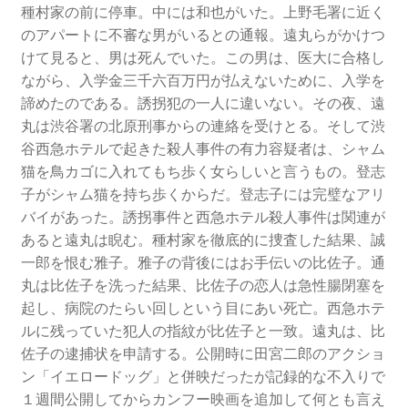
種村家の前に停車。中には和也がいた。上野毛署に近く
のアパートに不審な男がいるとの通報。遠丸らがかけつ
けて見ると、男は死んでいた。この男は、医大に合格し
ながら、入学金三千六百万円が払えないために、入学を
諦めたのである。誘拐犯の一人に違いない。その夜、遠
丸は渋谷署の北原刑事からの連絡を受けとる。そして渋
谷西急ホテルで起きた殺人事件の有力容疑者は、シャム
猫を鳥カゴに入れてもち歩く女らしいと言うもの。登志
子がシャム猫を持ち歩くからだ。登志子には完璧なアリ
バイがあった。誘拐事件と西急ホテル殺人事件は関連が
あると遠丸は睨む。種村家を徹底的に捜査した結果、誠
一郎を恨む雅子。雅子の背後にはお手伝いの比佐子。通
丸は比佐子を洗った結果、比佐子の恋人は急性腸閉塞を
起し、病院のたらい回しという目にあい死亡。西急ホテ
ルに残っていた犯人の指紋が比佐子と一致。遠丸は、比
佐子の逮捕状を申請する。公開時に田宮二郎のアクショ
ン「イエロードッグ」と併映だったが記録的な不入りで
１週間公開してからカンフー映画を追加して何とも言え