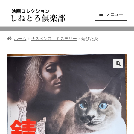
ナ
コ
メニュー
ビ
ン
ゲ
テ
ニュース
ー
ン
ホーム
サスペンス・ミステリー
錆びた炎
シ
ツ
映画コレクション
ョ
へ
ン
ス
東三河の映画館
へ
キ
ス
ッ
しねとろ倶楽部について
キ
プ
ッ
プ
リンクの旅