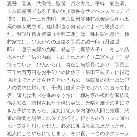
憲吾。音楽：武満徹。監督：貞永方久。平幹二朗主演、
血友病患者である子供の誘拐事件をサスペンスタッチで
描く。四月十三日未明、東京世田谷種村総合病院から五
歳の血友病患者、丸山和也が何者かによって誘拐され
た。警視庁遠丸警部（平幹二朗）は、種村家へ急行。種
村家では、犯人からの連絡を院長の誠一郎（丹波哲
郎）、息子夫婦の光晴、登志子（梶芽衣子）、そして誘
拐された子供の両親、丸山正己と雅子（二宮さよ子）が
待っていた。犯人からは、責任は病院長にあり、院長は
三千六百万円をお手伝いの比佐子（原田三枝子）に指定
場所までとどけさせろというもの。病院長の誠一郎は犯
人の要求に対して、子供は自分の子ではないと言って拒
否。遠丸は調べを進めるうちに、種村家の複雑な家族関
係を知る。誘拐された子供は実は、光晴と雅子の間にで
きた子供であった。遠丸は犯人を内部の人間と推理。約
束の時間と場所に比佐子が行く。折からのラッシュ時の
地下鉄を利用した犯人。必死に見張る遠丸達だったが、
犯人にしてやられてしまう。その夜。一台のタクシーが