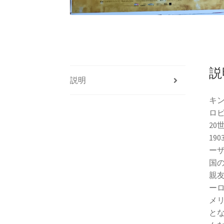
説
説明
キ
ロ
2
19
ー
国
親
ー
メ
と