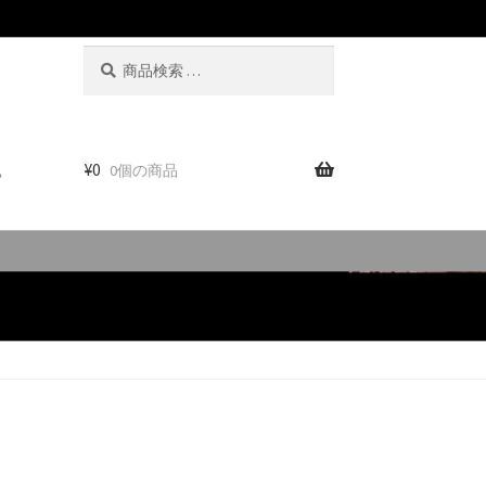
検
検
索
索
対
象:
。
¥
0
0個の商品