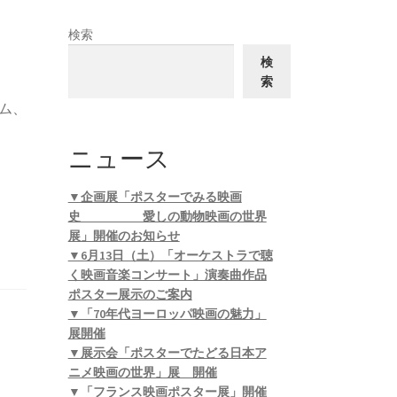
検索
検
索
ム、
ニュース
▼企画展「ポスターでみる映画
史 愛しの動物映画の世界
展」開催のお知らせ
▼6月13日（土）「オーケストラで聴
く映画音楽コンサート」演奏曲作品
ポスター展示のご案内
▼「70年代ヨーロッパ映画の魅力」
展開催
▼展示会「ポスターでたどる日本ア
ニメ映画の世界」展 開催
▼「フランス映画ポスター展」開催