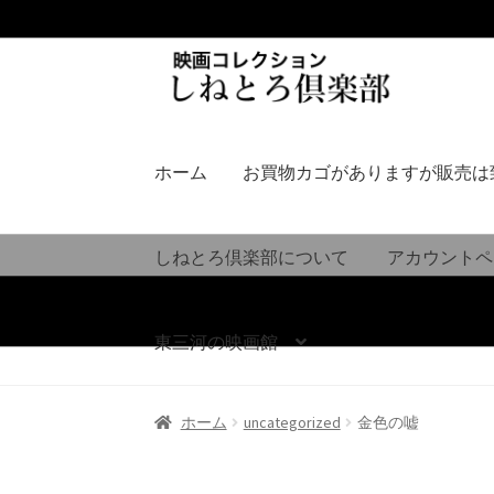
ナ
コ
ビ
ン
ゲ
テ
ー
ン
シ
ツ
ホーム
お買物カゴがありますが販売は
ョ
へ
ン
ス
へ
キ
しねとろ倶楽部について
アカウントペ
ス
ッ
キ
プ
ッ
東三河の映画館
プ
ホーム
uncategorized
金色の嘘