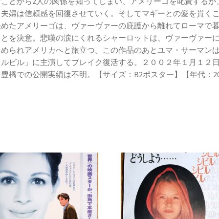
なことから2人の関係を知ってしまい、アメリーゴを叱責するが
て夫婦は信頼感を回復させていく。そしてマギーとの愛を貫く
決めたアメリーゴは、ヴァーヴァーの庇護から離れてローマで
ことを決意。悲嘆の涙にくれるシャーロットは、ヴァーヴァー
しめられアメリカへと旅立つ。この作品のあとユマ・サーマン
キルビル」に主演してブレイク復活する。２００２年１月１２
豊橋での公開実績は不明。【サイズ：B2ポスター】【年代：20
】