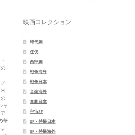
映画コレクション
時代劇
任侠
ド・
西部劇
演の
戦争海外
。
戦争日本
・ノ
、米
音楽海外
トの
喜劇日本
シャ
宇宙SF
とア
の華
SF・特撮日本
ひょ
SF・特撮海外