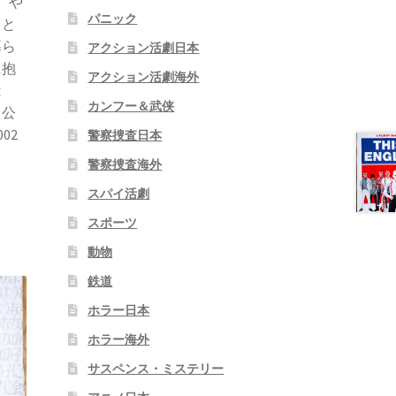
、や
パニック
こと
暮ら
アクション活劇日本
に抱
アクション活劇海外
は
カンフー＆武侠
日公
02
警察捜査日本
警察捜査海外
スパイ活劇
スポーツ
動物
鉄道
ホラー日本
ホラー海外
サスペンス・ミステリー