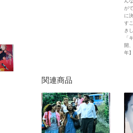
ん
が
に
す
き
「
開、
年
関連商品