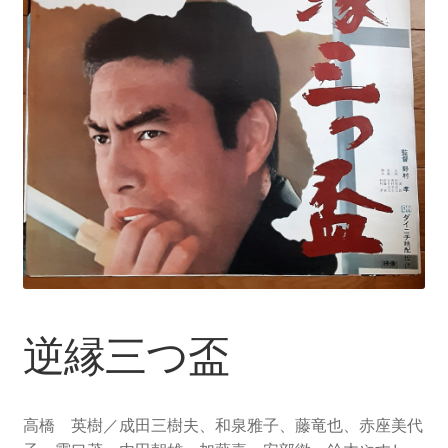
逆縁三つ盃
高橋 英樹／成田三樹夫、和泉雅子、藤竜也、赤座美代