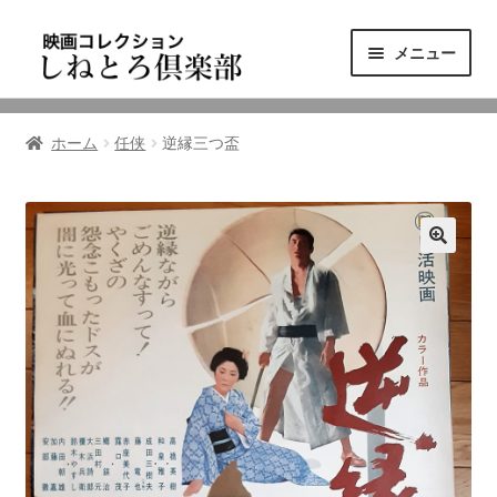
ナ
コ
メニュー
ビ
ン
ゲ
テ
ニュース
ー
ン
ホーム
任侠
逆縁三つ盃
シ
ツ
映画コレクション
ョ
へ
ン
ス
東三河の映画館
へ
キ
ス
ッ
しねとろ倶楽部について
キ
プ
ッ
プ
リンクの旅