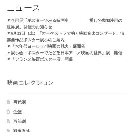
ニュース
▼企画展「ポスターでみる映画史 愛しの動物映画の
世界展」開催のお知らせ
▼6月13日（土）「オーケストラで聴く映画音楽コンサート」演
奏曲作品ポスター展示のご案内
▼「70年代ヨーロッパ映画の魅力」展開催
▼展示会「ポスターでたどる日本アニメ映画の世界」展 開催
▼「フランス映画ポスター展」開催
映画コレクション
時代劇
任侠
西部劇
戦争海外