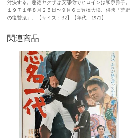
対決する。悪德ヤクザは安部徹でヒロインは和泉雅子。
１９７１年８月２５日〜９月６日豊橋大映、併映「荒野
の復讐鬼」。【サイズ：B2】【年代：1971】
関連商品