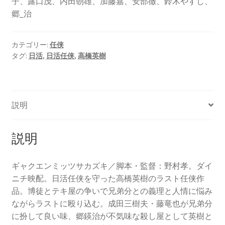
子、露口茂、内田朝雄、加藤嘉、安部徹、鈴木やすし、
郷_治
カテゴリー:
任侠
タグ:
日活
,
日活任侠
,
高橋英樹
説明
説明
ギャクエンミッツサカズキ／脚本・監督：野村孝。ダイ
ニチ映配。日活任侠を守った高橋英樹のラスト任侠作
品。博徒とテキ屋の争いで兄弟分との義理と人情に悩み
ながらラストに殴り込む。成田三樹夫・藤竜也が兄弟分
に扮して良い味、郷鍈治が不気味な殺し屋として英樹と