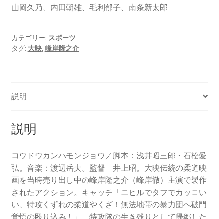
山岡久乃、内田朝雄、毛利郁子、南条新太郎
カテゴリー:
スポーツ
タグ:
大映
,
峰岸隆之介
説明
説明
コウドウカンハモンジョウ／脚本：浅井昭三郎・石松愛
弘。音楽：渡辺岳夫。監督：井上昭。大映伝統の柔道映
画を当時売り出し中の峰岸隆之介（峰岸徹）主演で製作
されたアクション。キャッチ「ニヒルでタフでカッコい
い、特攻くずれの柔道やくざ！無法地帯の暴力団へ破門
覚悟の殴り込み！」。特攻隊の生き残りとして帰郷した