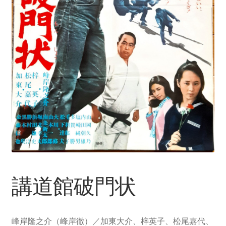
講道館破門状
峰岸隆之介（峰岸徹）／加東大介、梓英子、松尾嘉代、