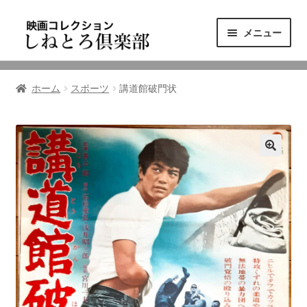
ナ
コ
メニュー
ビ
ン
ゲ
テ
ニュース
ー
ン
ホーム
スポーツ
講道館破門状
シ
ツ
映画コレクション
ョ
へ
ン
ス
東三河の映画館
へ
キ
ス
ッ
しねとろ倶楽部について
キ
プ
ッ
プ
リンクの旅