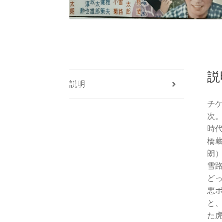
説
説明
チ
次
時
橋
朗
雪
ど
悪
と
た