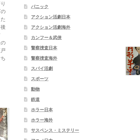
斬り
パニック
ざの
アクション活劇日本
えた
年後
アクション活劇海外
す
カンフー＆武侠
後の
警察捜査日本
江戸
討ち
警察捜査海外
スパイ活劇
スポーツ
動物
鉄道
ホラー日本
ホラー海外
サスペンス・ミステリー