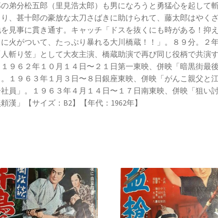
郎の弟分松五郎（里見浩太郎）も男になろうと勇猛心を起して
くり、甚十郎の豪放な太刀さばきに助けられて、藤太郎はやく
地を見事に貫き通す。キャッチ「ドスを抜くにも時がある！抑
りに火がついて、たっぷり暴れる大川橋蔵！！」。８９分。２
「人斬り笠」として大友主演、橋蔵助演で再び同じ役柄で共演
。１９６２年１０月１４日〜２１日第一東映、併映「暗黒街最
」。１９６３年１月３日〜８日銀座東映、併映「がんこ親父と
子社員」。１９６３年４月１４日〜１７日南東映、併映「狙い
頼漢」【サイズ：B2】【年代：1962年】