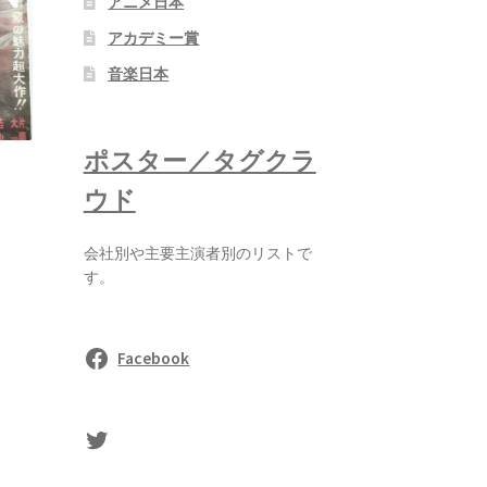
アニメ日本
アカデミー賞
音楽日本
ポスター／タグクラ
ウド
会社別や主要主演者別のリストで
す。
Facebook
sasaki's Twitter