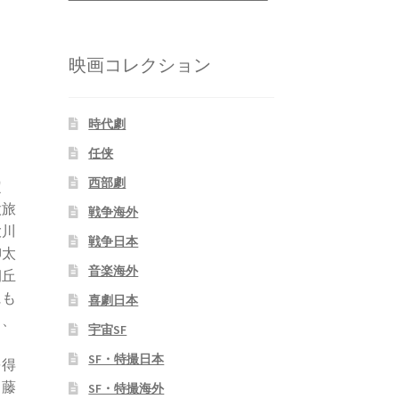
映画コレクション
時代劇
任侠
西部劇
定
股旅
戦争海外
大川
戦争日本
柳太
音楽海外
朝丘
にも
喜劇日本
く、
宇宙SF
ち
SF・特撮日本
を得
。藤
SF・特撮海外