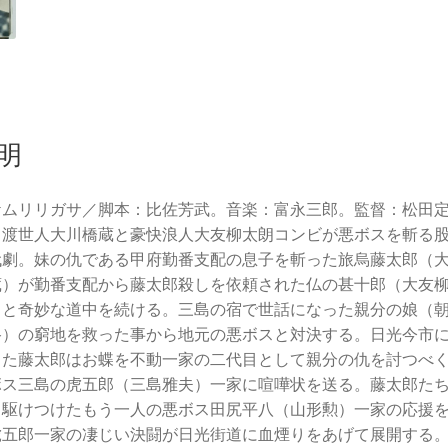
明
ケムリリガサ／脚本：比佐芳武。音楽：富永三郎。監督：松田
。渡世人大川橋蔵と豪快浪人大友柳太朗コンビが悪ボスを斬る
代劇。妹の仇である甲府勤番支配の息子を斬った旅烏藤太郎（
蔵）が勤番支配から藤太郎殺しを依頼された仏の甚十郎（大友
）と奇妙な道中を続ける。三島の宿で世話になった親分の娘（
路）の窮地を救った事から地元の悪ボスと対決する。日光今市
った藤太郎はお蝶を不動一家の二代目として親分の仇を討つべ
ボス三島の虎五郎（三島雅夫）一家に喧嘩状を送る。藤太郎た
、駆けつけたもう一人の悪ボス田尻平八（山形勲）一家の応援
虎五郎一家の凄じい決闘が日光街道に血煙りをあげて展開する