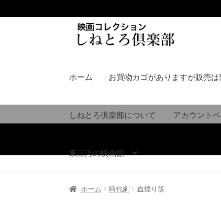
ナ
コ
ビ
ン
ゲ
テ
ー
ン
シ
ツ
ホーム
お買物カゴがありますが販売は
ョ
へ
ン
ス
へ
キ
しねとろ倶楽部について
アカウントペ
ス
ッ
キ
プ
ッ
東三河の映画館
プ
ホーム
時代劇
血煙り笠