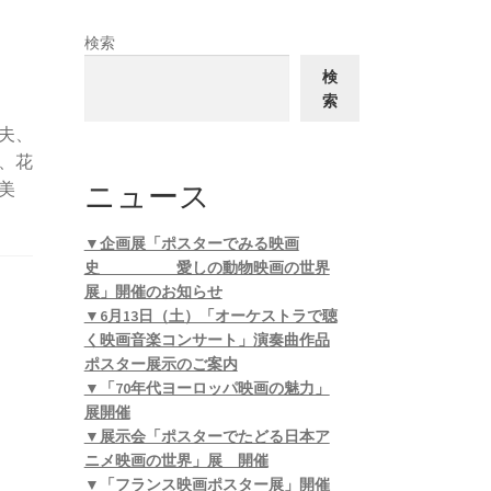
検索
検
索
夫、
、花
ニュース
美
▼企画展「ポスターでみる映画
史 愛しの動物映画の世界
展」開催のお知らせ
▼6月13日（土）「オーケストラで聴
く映画音楽コンサート」演奏曲作品
ポスター展示のご案内
▼「70年代ヨーロッパ映画の魅力」
展開催
▼展示会「ポスターでたどる日本ア
ニメ映画の世界」展 開催
▼「フランス映画ポスター展」開催