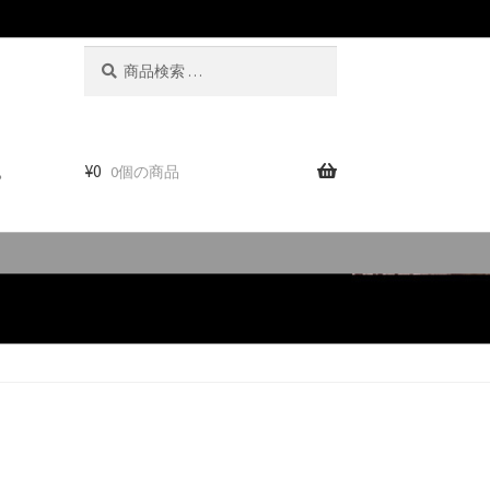
検
検
索
索
対
象:
。
¥
0
0個の商品