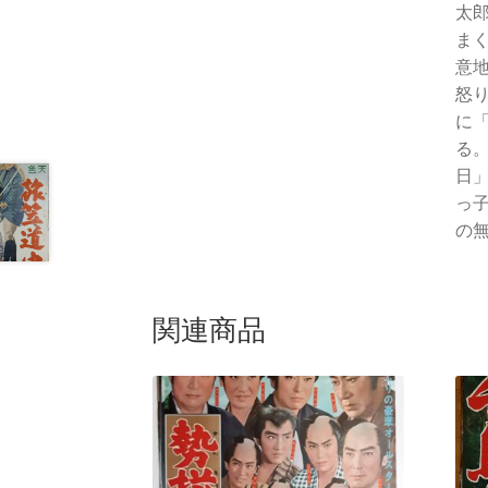
太
ま
意
怒
に
る
日
っ
の無
関連商品