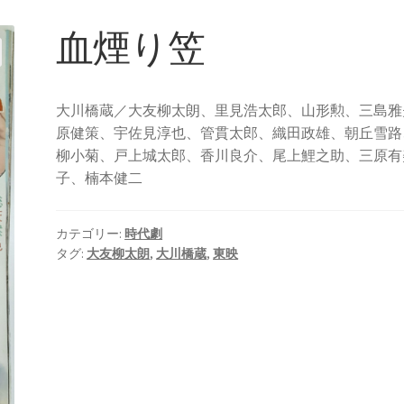
血煙り笠
大川橋蔵／大友柳太朗、里見浩太郎、山形勲、三島雅
原健策、宇佐見淳也、管貫太郎、織田政雄、朝丘雪路
柳小菊、戸上城太郎、香川良介、尾上鯉之助、三原有
子、楠本健二
カテゴリー:
時代劇
タグ:
大友柳太朗
,
大川橋蔵
,
東映