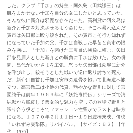
した。クラブ「千加」の持主・阿久島（田武謙三）は、
肌をまかせない千加を自分の女にしたいと思っていた。
そんな彼に新介は邪魔な存在だった。高利貸の阿久島は
新介と千加を対決させるよう命じた。そこへ暴れ込んだ
寅市は矢田部に殴り殺された。その寅市こそ行方知れず
になっていた千加の父。千加は自殺した早苗と寅市の恨
みを胸に、「千加」を賭けた三度目の勝負に臨む。矢田
部を見届人とした新介との勝負に千加は敗けた。次の瞬
間、昌代がいかさまを主張。怒った矢田部は湖畔に新介
を呼び出し、殺そうとした戦いで逆に返り討ちで死ん
だ。新介は自首し千加は寅市の遺骨を抱いて北海道へ旅
立つ。高宮敬二は小池の代貸。艶やかな野川に対して宮
園純子は前年１９６９年に「妖艶毒婦伝」シリーズで清
純派から脱皮して悪女的な魅力を増しての登場で野川と
張り合う役どころでファッション性豊かでラストは味方
になる。１９７０年２月１１日〜１９日豊橋東映、併映
「いれずみ突撃隊」リバイバル。【サイズ：Ｂ２】【年
代：1970】