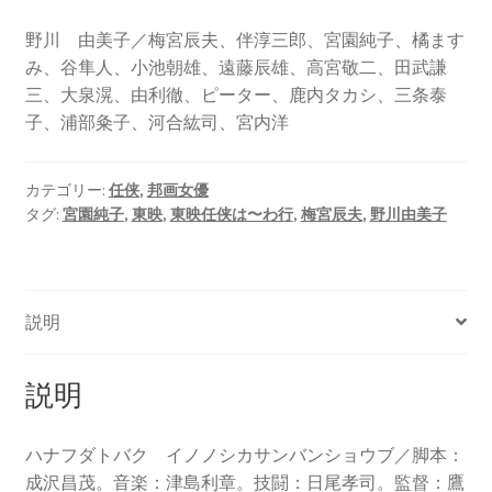
野川 由美子／梅宮辰夫、伴淳三郎、宮園純子、橘ます
み、谷隼人、小池朝雄、遠藤辰雄、高宮敬二、田武謙
三、大泉滉、由利徹、ピーター、鹿内タカシ、三条泰
子、浦部粂子、河合紘司、宮内洋
カテゴリー:
任侠
,
邦画女優
タグ:
宮園純子
,
東映
,
東映任侠は〜わ行
,
梅宮辰夫
,
野川由美子
説明
説明
ハナフダトバク イノノシカサンバンショウブ／脚本：
成沢昌茂。音楽：津島利章。技闘：日尾孝司。監督：鷹