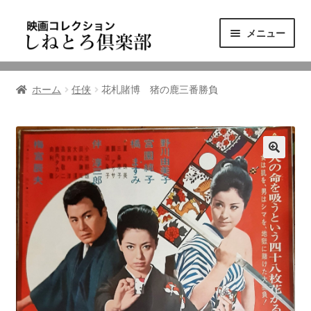
ナ
コ
メニュー
ビ
ン
ゲ
テ
ニュース
ー
ン
ホーム
任侠
花札賭博 猪の鹿三番勝負
シ
ツ
映画コレクション
ョ
へ
ン
ス
東三河の映画館
へ
キ
ス
ッ
しねとろ倶楽部について
キ
プ
ッ
プ
リンクの旅