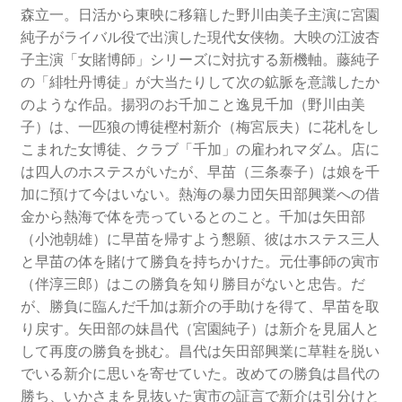
森立一。日活から東映に移籍した野川由美子主演に宮園
純子がライバル役で出演した現代女侠物。大映の江波杏
子主演「女賭博師」シリーズに対抗する新機軸。藤純子
の「緋牡丹博徒」が大当たりして次の鉱脈を意識したか
のような作品。揚羽のお千加こと逸見千加（野川由美
子）は、一匹狼の博徒樫村新介（梅宮辰夫）に花札をし
こまれた女博徒、クラブ「千加」の雇われマダム。店に
は四人のホステスがいたが、早苗（三条泰子）は娘を千
加に預けて今はいない。熱海の暴力団矢田部興業への借
金から熱海で体を売っているとのこと。千加は矢田部
（小池朝雄）に早苗を帰すよう懇願、彼はホステス三人
と早苗の体を賭けて勝負を持ちかけた。元仕事師の寅市
（伴淳三郎）はこの勝負を知り勝目がないと忠告。だ
が、勝負に臨んだ千加は新介の手助けを得て、早苗を取
り戻す。矢田部の妹昌代（宮園純子）は新介を見届人と
して再度の勝負を挑む。昌代は矢田部興業に草鞋を脱い
でいる新介に思いを寄せていた。改めての勝負は昌代の
勝ち、いかさまを見抜いた寅市の証言で新介は引分けと