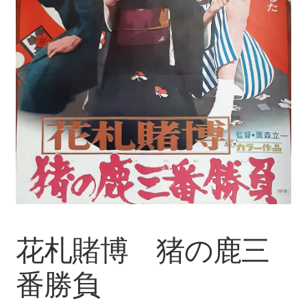
花札賭博 猪の鹿三
番勝負