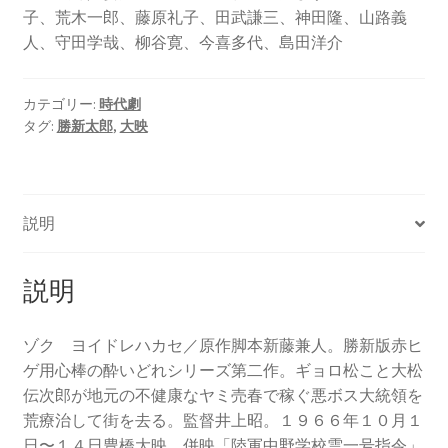
子、荒木一郎、藤原礼子、田武謙三、神田隆、山路義
人、守田学哉、柳谷寛、今喜多代、島田洋介
カテゴリー:
時代劇
タグ:
勝新太郎
,
大映
説明
説明
ゾク ヨイドレハカセ／原作脚本新藤兼人。勝新版赤ヒ
ゲ用心棒の酔いどれシリーズ第二作。ギョロ松こと大松
伝次郎が地元の不健康なヤミ売春で稼ぐ悪ボス大統領を
荒療治して街を去る。監督井上昭。１９６６年１０月１
日〜１４日豊橋大映、併映「陸軍中野学校雲一号指令」