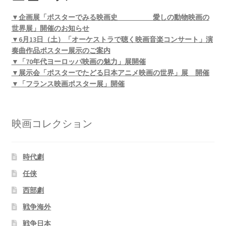
▼企画展「ポスターでみる映画史 愛しの動物映画の
世界展」開催のお知らせ
▼6月13日（土）「オーケストラで聴く映画音楽コンサート」演
奏曲作品ポスター展示のご案内
▼「70年代ヨーロッパ映画の魅力」展開催
▼展示会「ポスターでたどる日本アニメ映画の世界」展 開催
▼「フランス映画ポスター展」開催
映画コレクション
時代劇
任侠
西部劇
戦争海外
戦争日本