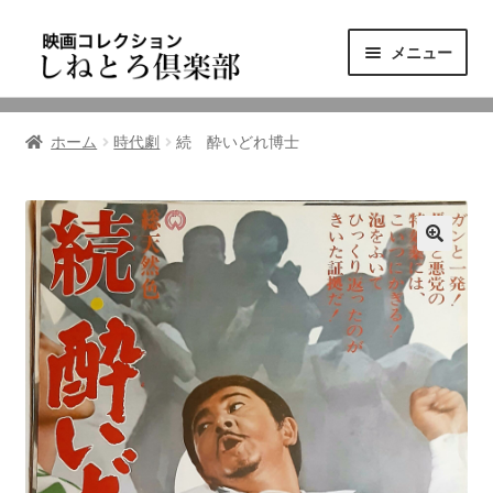
ナ
コ
メニュー
ビ
ン
ゲ
テ
ニュース
ー
ン
ホーム
時代劇
続 酔いどれ博士
シ
ツ
映画コレクション
ョ
へ
ン
ス
東三河の映画館
へ
キ
ス
ッ
しねとろ倶楽部について
キ
プ
ッ
プ
リンクの旅