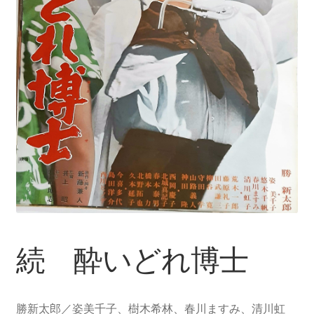
続 酔いどれ博士
勝新太郎／姿美千子、樹木希林、春川ますみ、清川虹