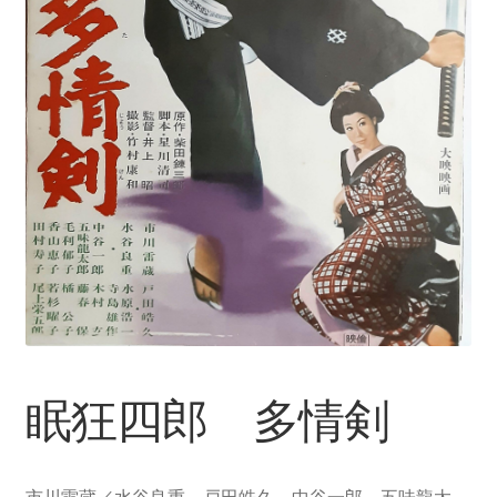
眠狂四郎 多情剣
市川雷蔵／水谷良重、戸田皓久、中谷一郎、五味龍太