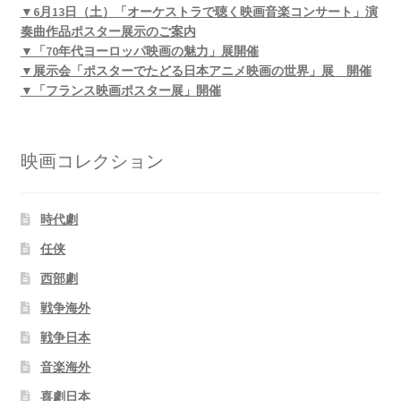
▼6月13日（土）「オーケストラで聴く映画音楽コンサート」演
奏曲作品ポスター展示のご案内
▼「70年代ヨーロッパ映画の魅力」展開催
▼展示会「ポスターでたどる日本アニメ映画の世界」展 開催
▼「フランス映画ポスター展」開催
映画コレクション
時代劇
任侠
西部劇
戦争海外
戦争日本
音楽海外
喜劇日本