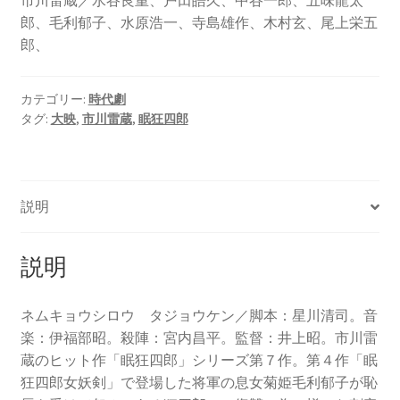
郎、毛利郁子、水原浩一、寺島雄作、木村玄、尾上栄五
郎、
カテゴリー:
時代劇
タグ:
大映
,
市川雷蔵
,
眠狂四郎
説明
説明
ネムキョウシロウ タジョウケン／脚本：星川清司。音
楽：伊福部昭。殺陣：宮内昌平。監督：井上昭。市川雷
蔵のヒット作「眠狂四郎」シリーズ第７作。第４作「眠
狂四郎女妖剣」で登場した将軍の息女菊姫毛利郁子が恥