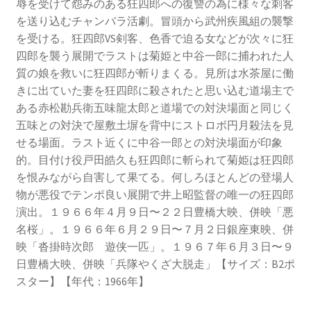
辱を受けて怨みのある狂四郎への復讐の為に様々な刺客
を送り込むチャンバラ活劇。冒頭から武州疾風組の襲撃
を受ける。狂四郎VS剣客、色香で迫る女などが次々に狂
四郎を襲う展開でラストは菊姫と中谷一郎に捕われた人
質の娘を救いに狂四郎が斬りまくる。見所は水茶屋に働
きに出ていた妻を狂四郎に殺されたと思い込む道場主で
ある赤松勘兵衛五味龍太郎と道場での対決場面と同じく
五味との対決で屋敷土塀を背中にストロボ円月殺法を見
せる場面。ラスト近くに中谷一郎との対決場面が印象
的。目付け役戸田皓久も狂四郎に斬られて菊姫は狂四郎
を恨みながら自害して果てる。何しろほとんどの登場人
物が悪役でテンポ良い展開で井上昭監督の唯一の狂四郎
演出。１９６６年４月９日〜２２日豊橋大映、併映「悪
名桜」。１９６６年６月２９日〜７月２日銀座東映、併
映「沓掛時次郎 遊侠一匹」。１９６７年６月３日〜９
日豊橋大映、併映「兵隊やくざ大脱走」【サイズ：B2ポ
スター】【年代：1966年】