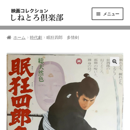
ナ
コ
メニュー
ビ
ン
ゲ
テ
ニュース
ー
ン
ホーム
時代劇
眠狂四郎 多情剣
シ
ツ
映画コレクション
ョ
へ
ン
ス
東三河の映画館
へ
キ
ス
ッ
しねとろ倶楽部について
キ
プ
ッ
プ
リンクの旅