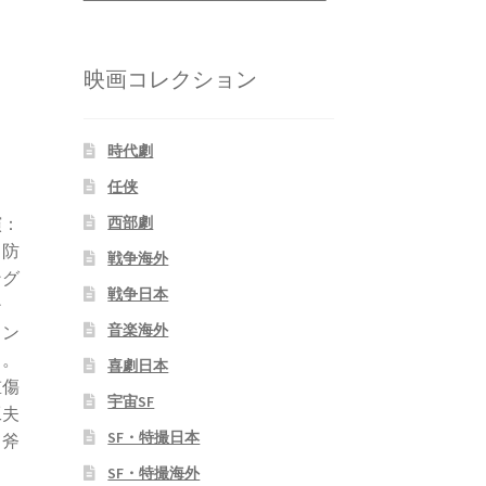
映画コレクション
時代劇
任侠
演：
西部劇
当防
戦争海外
ング
戦争日本
チ
音楽海外
カン
る。
喜劇日本
重傷
宇宙SF
工夫
SF・特撮日本
て斧
フ
SF・特撮海外