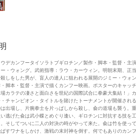
明
タウデカンフータイソラトブギロチン／製作・脚本・監督・主
ミー・ウォング。武術指導：ラウ・カーウィン。明朝末期、正
で殺しをした男が、盲人の達人に狙われる展開のジミー・ウォ
作・脚本・監督・主演で描くカンフー映画。ポスターのキャッ
本場カラテの凄さと面白さを世紀の国際試合に拳豪大集結！」
ー・チャンピオン・タイトルを賭けたトーナメントが開催され
神は出場し、片腕拳士を片っぱしから殺し、兪の道場も襲う。
負い逃げた兪は武小蝶とめぐり逢い、ギロチンに対抗する技を
る。そしてついに二人の対決の時がやって来た。兪は竹を使っ
飛ばすワナをしかけ、激戦の末封神を倒す。何でもありのカン