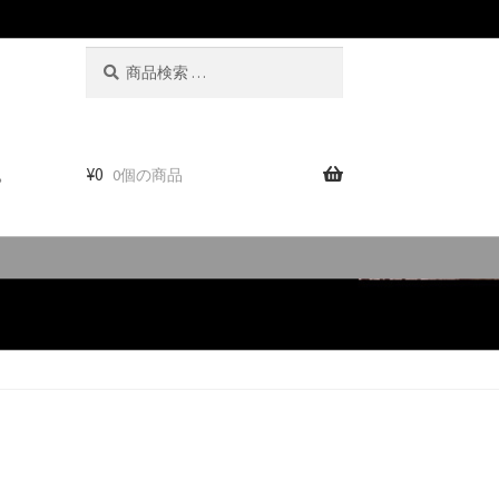
検
検
索
索
対
象:
。
¥
0
0個の商品