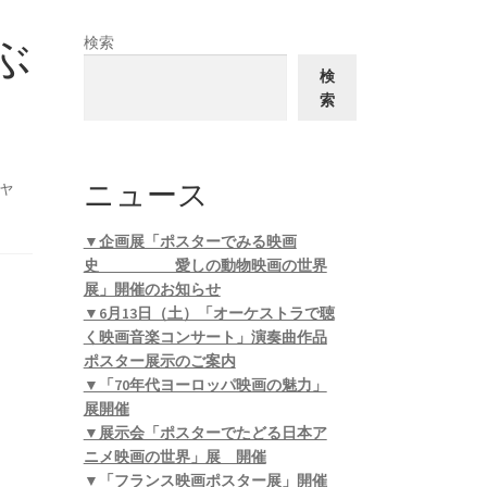
ぶ
検索
検
索
ニュース
ャ
▼企画展「ポスターでみる映画
史 愛しの動物映画の世界
展」開催のお知らせ
▼6月13日（土）「オーケストラで聴
く映画音楽コンサート」演奏曲作品
ポスター展示のご案内
▼「70年代ヨーロッパ映画の魅力」
展開催
▼展示会「ポスターでたどる日本ア
ニメ映画の世界」展 開催
▼「フランス映画ポスター展」開催