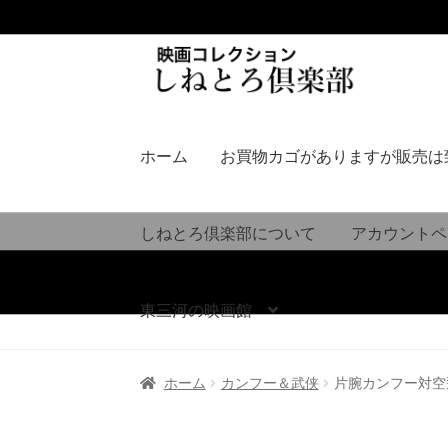
ナ
コ
ビ
ン
ゲ
テ
ー
ン
シ
ツ
ホーム
お買物カゴがありますが販売は
ョ
へ
ン
ス
へ
キ
しねとろ倶楽部について
アカウントペ
ス
ッ
キ
プ
ッ
東三河の映画館
プ
ホーム
カンフー＆武侠
片腕カンフー対空