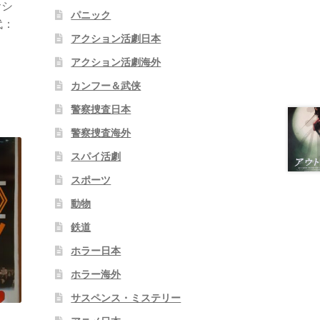
サシ
パニック
代：
アクション活劇日本
アクション活劇海外
カンフー＆武侠
警察捜査日本
警察捜査海外
スパイ活劇
スポーツ
動物
鉄道
ホラー日本
ホラー海外
サスペンス・ミステリー