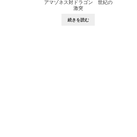
アマゾネス対ドラゴン 世紀の
激突
続きを読む