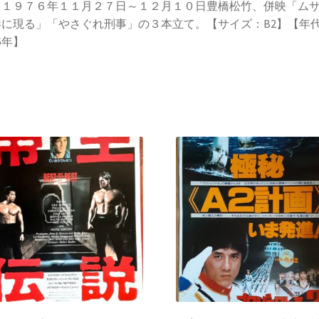
。１９７６年１１月２７日～１２月１０日豊橋松竹、併映「ム
港に現る」「やさぐれ刑事」の３本立て。【サイズ：B2】【年
76年】