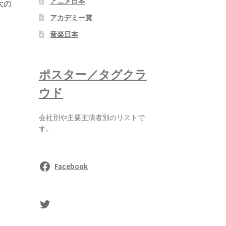
アニメ日本
大の
アカデミー賞
音楽日本
ポスター／タグクラ
ウド
会社別や主要主演者別のリストで
す。
Facebook
sasaki's Twitter