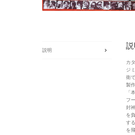
説
説明
カ
ジ
衛
製
「
フ
封
を
す
を