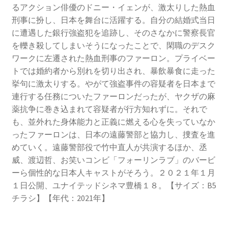
るアクション俳優のドニー・イェンが、激太りした熱血
刑事に扮し、日本を舞台に活躍する。自分の結婚式当日
に遭遇した銀行強盗犯を追跡し、そのさなかに警察長官
を轢き殺してしまいそうになったことで、閑職のデスク
ワークに左遷された熱血刑事のファーロン。プライベー
トでは婚約者から別れを切り出され、暴飲暴食に走った
挙句に激太りする。やがて強盗事件の容疑者を日本まで
連行する任務についたファーロンだったが、ヤクザの麻
薬抗争に巻き込まれて容疑者が行方知れずに。それで
も、並外れた身体能力と正義に燃える心を失っていなか
ったファーロンは、日本の遠藤警部と協力し、捜査を進
めていく。遠藤警部役で竹中直人が共演するほか、丞
威、渡辺哲、お笑いコンビ「フォーリンラブ」のバービ
ーら個性的な日本人キャストがそろう。２０２１年１月
１日公開、ユナイテッドシネマ豊橋１８。【サイズ：B5
チラシ】【年代：2021年】