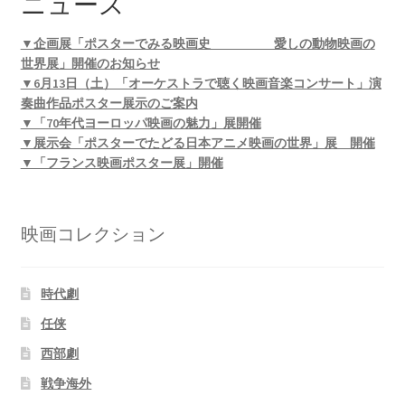
ニュース
▼企画展「ポスターでみる映画史 愛しの動物映画の
世界展」開催のお知らせ
▼6月13日（土）「オーケストラで聴く映画音楽コンサート」演
奏曲作品ポスター展示のご案内
▼「70年代ヨーロッパ映画の魅力」展開催
▼展示会「ポスターでたどる日本アニメ映画の世界」展 開催
▼「フランス映画ポスター展」開催
映画コレクション
時代劇
任侠
西部劇
戦争海外