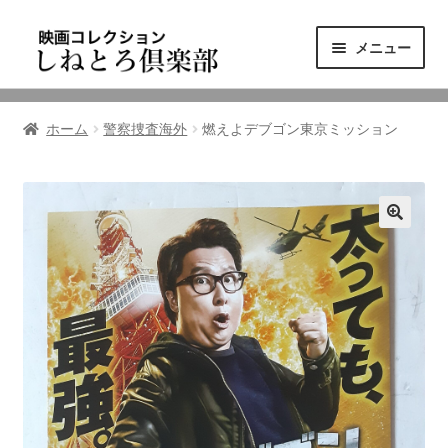
ナ
コ
メニュー
ビ
ン
ゲ
テ
ニュース
ー
ン
ホーム
警察捜査海外
燃えよデブゴン東京ミッション
シ
ツ
映画コレクション
ョ
へ
ン
ス
東三河の映画館
へ
キ
ス
ッ
しねとろ倶楽部について
キ
プ
ッ
プ
リンクの旅