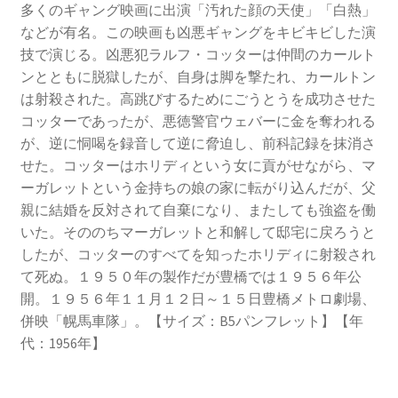
多くのギャング映画に出演「汚れた顔の天使」「白熱」
などが有名。この映画も凶悪ギャングをキビキビした演
技で演じる。凶悪犯ラルフ・コッターは仲間のカールト
ンとともに脱獄したが、自身は脚を撃たれ、カールトン
は射殺された。高跳びするためにごうとうを成功させた
コッターであったが、悪徳警官ウェバーに金を奪われる
が、逆に恫喝を録音して逆に脅迫し、前科記録を抹消さ
せた。コッターはホリディという女に貢がせながら、マ
ーガレットという金持ちの娘の家に転がり込んだが、父
親に結婚を反対されて自棄になり、またしても強盗を働
いた。そののちマーガレットと和解して邸宅に戻ろうと
したが、コッターのすべてを知ったホリディに射殺され
て死ぬ。１９５０年の製作だが豊橋では１９５６年公
開。１９５６年１１月１２日～１５日豊橋メトロ劇場、
併映「幌馬車隊」。【サイズ：B5パンフレット】【年
代：1956年】