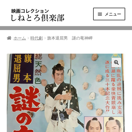
ナ
コ
メニュー
ビ
ン
ゲ
テ
ニュース
ー
ン
ホーム
時代劇
旗本退屈男 謎の竜神岬
シ
ツ
映画コレクション
ョ
へ
ン
ス
東三河の映画館
へ
キ
ス
ッ
しねとろ倶楽部について
キ
プ
ッ
プ
リンクの旅