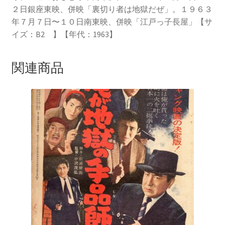
２日銀座東映、併映「裏切り者は地獄だぜ」。１９６３
年７月７日〜１０日南東映、併映「江戸っ子長屋」【サ
イズ：B2 】【年代：1963】
関連商品