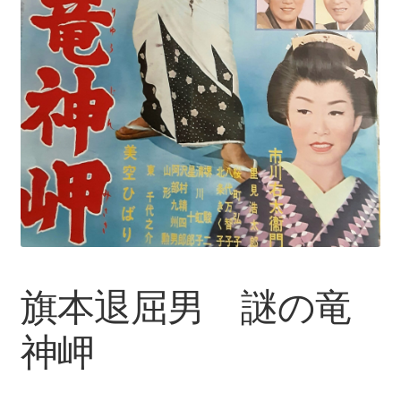
旗本退屈男 謎の竜
神岬