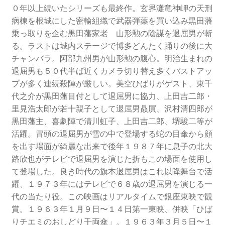
０年以上続いたシリーズも最終作。玄界灘竜神岬の天刑
病棟を根城にした密輸組織で武器弾薬を買い込み黒田藩
乗っ取りを企む黒田藩家老 山形勲の陰謀を退屈男が斬
る。ラストは城内ステージで博多どんたく踊りの後に大
チャンバラ。阿部九州男が山形勲の腹心。明治生まれの
退屈男も５０代半ば近くカメラ切り替え多くバストアッ
プが多く連続殺陣が厳しい。美空ひばりがゲスト、東千
代之介が黒田藩目付として退屈男に協力、上田吉二郎・
里見浩太郎が若十親子として退屈男贔屓、沢村清四郎が
黒田藩主、喜劇陣で清川虹子、上田吉二郎、堺駿二等が
活躍。冒頭の退屈男が雪の中で登場する蛇の目傘から顔
を出す場面が綺麗な出来で後年１９８７年に息子の北大
路欣也がテレビで退屈男を演じた折もこの場面を使用し
て登場した。良き時代の旗本退屈男はこれ以降舞台で活
躍、１９７３年にはテレビで６８歳の退屈男を演じる一
代の当たり役。この映画はリアルタイムで銀座東映で観
賞。１９６３年１月９日〜１４日第一東映、併映「ひば
りチエミのおしどり千両傘」。１９６３年３月５日〜１