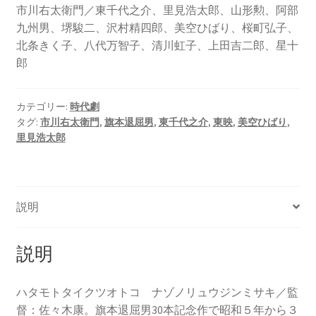
市川右太衛門／東千代之介、里見浩太郎、山形勲、阿部
九州男、堺駿二、沢村精四郎、美空ひばり、桜町弘子、
北条きく子、八代万智子、清川虹子、上田吉二郎、星十
郎
カテゴリー:
時代劇
タグ:
市川右太衛門
,
旗本退屈男
,
東千代之介
,
東映
,
美空ひばり
,
里見浩太郎
説明
説明
ハタモトタイクツオトコ ナゾノリュウジンミサキ／監
督：佐々木康。旗本退屈男30本記念作で昭和５年から３