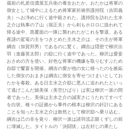
蔵前の札差信濃屋五兵衛の養女おたか。おたかは将軍の
側女として城中に上るため将軍家祈祷所護持院（吉田義
夫）へお浄めに行く途中殺された。護持院を訪れた主水
之介は執事の了山（堀正夫）から剣もホロロに扱われて
帰る途中、黒覆面の一隊に襲われたがこれを撃退。ある
夜謎の駕篭の主をつきとめた主水之介は、その主が将軍
綱吉（加賀邦男）であるのに驚く。綱吉は隠密で柳沢出
羽（進藤英太郎）の邸に行く途中であった。柳沢は愛妾
おさめの方を使い、好色な将軍の機嫌を取りむすぶため
自邸で饗宴を開催。綱吉の愛が他の女に移ったのを嫉妬
した側女のおまきは綱吉に側女を寄せつけまいとしてお
たかを毒殺。ある日主水之介邸に悪人に追われたといっ
て逃げこんだ娘美保（美空ひばり）は実は柳沢一派の間
者であった。美保は主水之介の誠実さにうたれてすべて
を白状。種々の証拠から事件の根本は柳沢の奸計にある
ことを知った主水之介は敢然として柳沢邸へ乗り込む。
綱吉は己の非を覚り、柳沢一派は諸羽流正眼くずしの前
に壊滅した。タイトルの「決闘状」は左封じの果たし