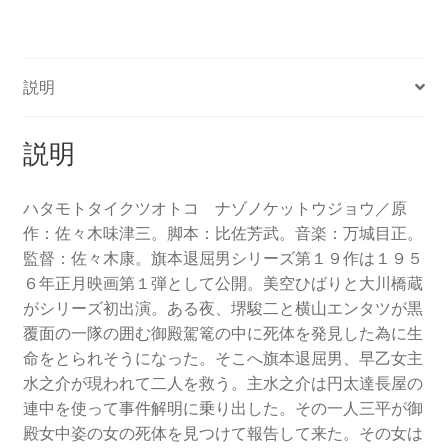
説明
説明
ハタモトタイクツオトコ ナゾノケットウジョウ／原
作：佐々木味津三。脚本：比佐芳武。音楽：万城目正。
監督：佐々木康。旗本退屈男シリーズ第１９作は１９５
６年正月映画第１弾として公開。美空ひばりと大川橋蔵
がシリーズ初出演。ある夜、堺駿二と横山エンタツが黒
覆面の一隊の囲む御殿駕篭の中に死体を発見した為に生
命をとられそうになった。そこへ旗本退屈男、早乙女主
水之介が現われて二人を救う。主水之介は円太達長屋の
連中を使って事件解明に乗り出した。その一人三平が御
殿女中姿の女の死体を見つけて報告して来た。その女は