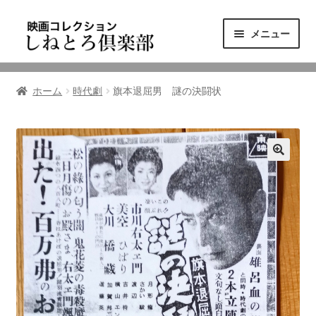
ナ
コ
メニュー
ビ
ン
ゲ
テ
ニュース
ー
ン
ホーム
時代劇
旗本退屈男 謎の決闘状
シ
ツ
映画コレクション
ョ
へ
ン
ス
東三河の映画館
へ
キ
ス
ッ
しねとろ倶楽部について
キ
プ
ッ
プ
リンクの旅