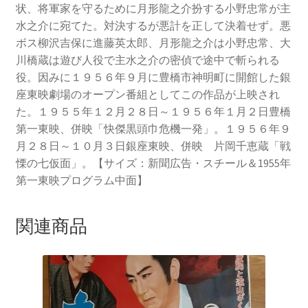
状、将軍家を守るために月形龍之介扮する小野忠常が主
水之介に宛てた。対決するが悪計を正して決着せず。悪
ボス柳沢吉保に進藤英太郎、月形龍之介は小野忠常、大
川橋蔵は遊び人役で主水之介の密偵で途中で斬られる
役。因みに１９５６年９月に豊橋市神明町に開館した銀
座東映劇場のオープン番組としてこの作品が上映され
た。１９５５年１２月２８日～１９５６年１月２日豊橋
第一東映、併映「快傑黒頭巾危機一発」。１９５６年９
月２８日～１０月３日銀座東映、併映 片岡千恵蔵「戦
慄の七仮面」。【サイズ：新聞広告・スチール＆1955年
第一東映プログラム中面】
関連商品