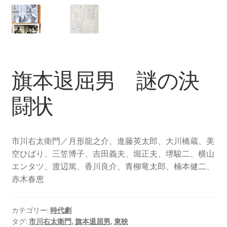
旗本退屈男 謎の決
闘状
市川右太衛門／月形龍之介、進藤英太郎、大川橋蔵、美
空ひばり、三笠博子、吉田義夫、堀正夫、堺駿二、横山
エンタツ、渡辺篤、香川良介、青柳竜太郎、楠本健二、
赤木春恵
カテゴリー:
時代劇
タグ:
市川右太衛門
,
旗本退屈男
,
東映