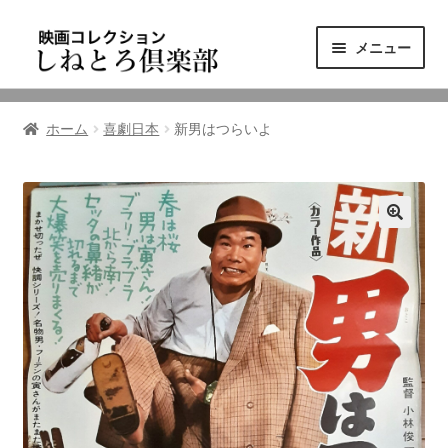
ナ
コ
メニュー
ビ
ン
ゲ
テ
ニュース
ー
ン
ホーム
喜劇日本
新男はつらいよ
シ
ツ
映画コレクション
ョ
へ
ン
ス
東三河の映画館
へ
キ
ス
ッ
しねとろ倶楽部について
キ
プ
ッ
プ
リンクの旅