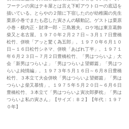
フーテンの寅はテキ屋とは言え下町アウトローの底辺を
描いている。とらやの２階に下宿したのが幼稚園の先生
栗原小巻でまたも恋した寅さんの騒動記。ゲストは栗原
小巻・横内正・財津一郎・三島雅夫。ロケ地は東京葛飾
柴又と名古屋。１９７０年２月２７日～３月１７日豊橋
松竹、併映「アッと驚く為五郎」。１９７０年６月１０
日～１６日松竹シネマ、併映「あばれ丁半」。１９７１
年６月２３日～７月２日豊橋松竹、「男はつらいよ」大
会「新男はつらいよ」「男はつらいよ望郷篇」「男はつ
らいよ純情編」。１９７３年５月１６日～６月８日豊橋
松竹、３本立て大会併映「男はつらいよ望郷篇」「男は
つらいよ柴又慕情」。１９７５年５月２０日～６月６日
豊橋松竹、３本立て「男はつらいよ寅次郎夢枕」「男は
つらいよ私の寅さん」【サイズ：Ｂ２】【年代：１９７
０年】