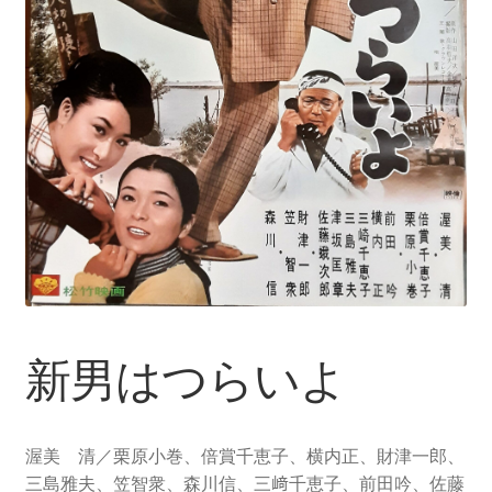
新男はつらいよ
渥美 清／栗原小巻、倍賞千恵子、横内正、財津一郎、
三島雅夫、笠智衆、森川信、三﨑千恵子、前田吟、佐藤