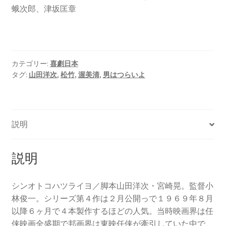
蛾次郎、津坂匡章
カテゴリー:
喜劇日本
タグ:
山田洋次
,
松竹
,
渥美清
,
男はつらいよ
説明
説明
シンオトコハツライヨ／脚本山田洋次・宮崎晃。監督小
林俊一。シリーズ第４作は２月公開っで１９６９年８月
以降６ヶ月で４本製作するほどの人気。当時映画界は任
侠映画全盛期で邦画界は東映任侠が牽引していた中で、