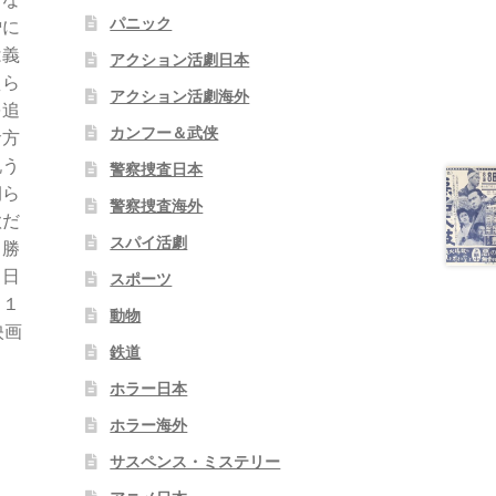
パニック
僧に
は義
アクション活劇日本
えら
アクション活劇海外
を追
カンフー＆武侠
倉方
祝う
警察捜査日本
朝ら
警察捜査海外
歌だ
スパイ活劇
：勝
１日
スポーツ
月１
動物
映画
鉄道
ホラー日本
ホラー海外
サスペンス・ミステリー