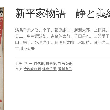
新平家物語 静と義
淡島千景／香川京子、菅原謙二、勝新太郎、上原謙、
英二、中村雁治郎、進藤英太郎、千田是也、三益愛子
山千栄子、水戸光子、見明凡太郎、永田靖、羅門光三
市川小太夫
カテゴリー:
時代劇
,
歴史物
,
邦画女優
タグ:
大映時代劇
,
淡島千景
,
香川京子