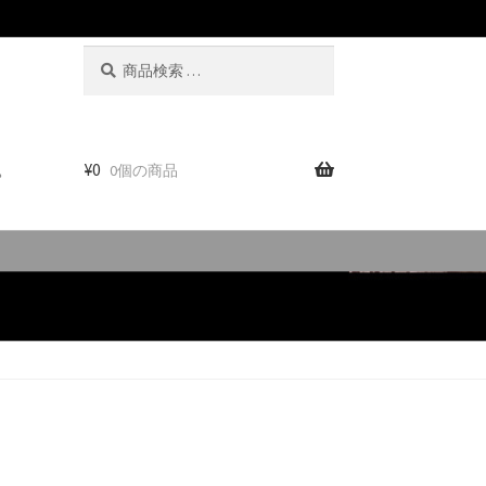
検
検
索
索
対
象:
。
¥
0
0個の商品