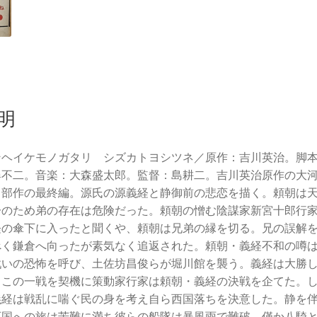
明
ンヘイケモノガタリ シズカトヨシツネ／原作：吉川英治。脚
尋不二。音楽：大森盛太郎。監督：島耕二。吉川英治原作の大
３部作の最終編。源氏の源義経と静御前の悲恋を描く。頼朝は
一のため弟の存在は危険だった。頼朝の憎む陰謀家新宮十郎行
経の傘下に入ったと聞くや、頼朝は兄弟の縁を切る。兄の誤解
べく鎌倉へ向ったが素気なく追返された。頼朝・義経不和の噂
戦いの恐怖を呼び、土佐坊昌俊らが堀川館を襲う。義経は大勝
、この一戦を契機に策動家行家は頼朝・義経の決戦を企てた。
義経は戦乱に喘ぐ民の身を考え自ら西国落ちを決意した。静を
西国への旅は苦難に満ち彼らの船隊は暴風雨で難破、僅か八騎