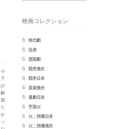
映画コレクション
時代劇
任侠
西部劇
本：
戦争海外
河小
天下
戦争日本
家が
音楽海外
を解
喜劇日本
は都
宇宙SF
した
しか
SF・特撮日本
伴っ
SF・特撮海外
とな