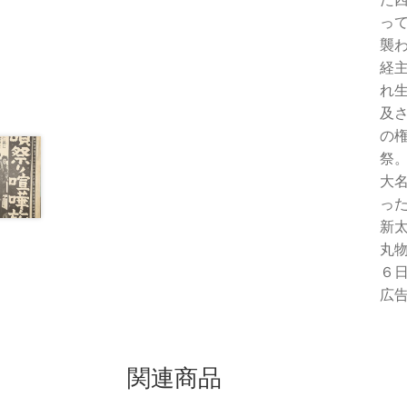
っ
襲
経
れ
及
の
祭
大
っ
新
丸
６
広告
関連商品