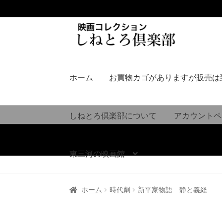
ナ
コ
ビ
ン
ゲ
テ
ー
ン
シ
ツ
ホーム
お買物カゴがありますが販売は
ョ
へ
ン
ス
へ
キ
しねとろ倶楽部について
アカウントペ
ス
ッ
キ
プ
ッ
東三河の映画館
プ
ホーム
時代劇
新平家物語 静と義経