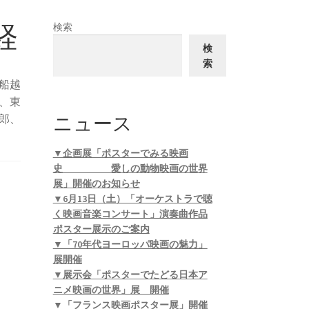
経
検索
検
索
船越
、東
ニュース
郎、
▼企画展「ポスターでみる映画
史 愛しの動物映画の世界
展」開催のお知らせ
▼6月13日（土）「オーケストラで聴
く映画音楽コンサート」演奏曲作品
ポスター展示のご案内
▼「70年代ヨーロッパ映画の魅力」
展開催
▼展示会「ポスターでたどる日本ア
ニメ映画の世界」展 開催
▼「フランス映画ポスター展」開催