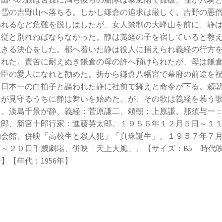
て雪の吉野山へ落ちる。しかし鎌倉の追求は厳しく、吉野の悪
われるなど危難を脱しはしたが、女人禁制の大峰山を前に、静
主従と別れねばならなかった。静は義経の子を宿していると教
生きる決心をした。都へ着いた静は役人に捕えられ義経の行方
された。責苦に耐えぬき鎌倉の母の許へ預けられたが、母は鎌
権臣の愛人になれと勧めた。折から鎌倉八幡宮で幕府の前途を
。日本一の白拍子と謳われた静に社前で舞えと命令が下る。頼
名が見守るうちに静は舞いを始めた。が、その歌は義経を慕う
た。淡島千景が静、義経：菅原謙二、頼朝：上原謙、那須与一
太郎、新宮十郎行家：進藤英太郎。１９５６年１２月５日～１
物会館、併映「高校生と殺人犯」「真珠誕生」。１９５７年７
日～２０日千歳劇場、併映「天上大風」。【サイズ：B5 時代
】【年代：1956年】