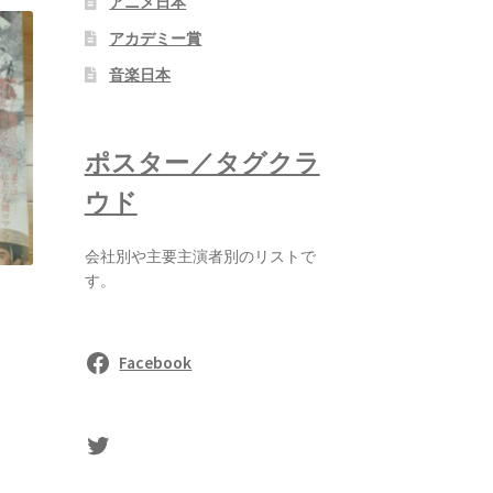
アニメ日本
アカデミー賞
音楽日本
ポスター／タグクラ
ウド
会社別や主要主演者別のリストで
す。
Facebook
sasaki's Twitter