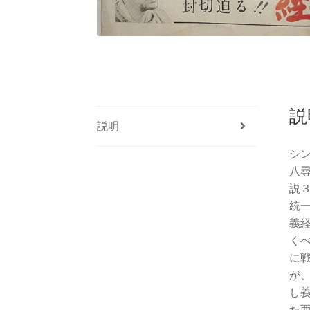
説
説明
シ
八
説
統
義
く
に
が
し
た