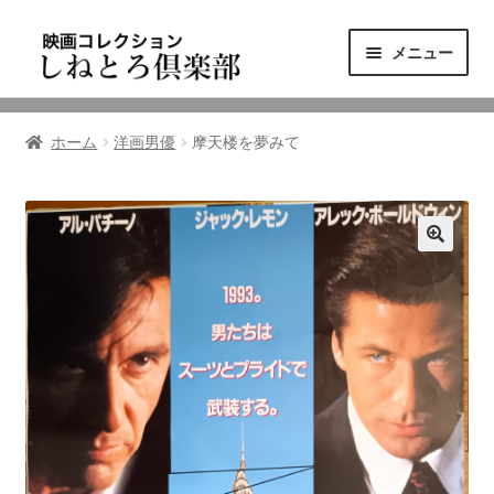
ナ
コ
メニュー
ビ
ン
ゲ
テ
ニュース
ー
ン
ホーム
洋画男優
摩天楼を夢みて
シ
ツ
映画コレクション
ョ
へ
ン
ス
東三河の映画館
へ
キ
ス
ッ
しねとろ倶楽部について
キ
プ
ッ
プ
リンクの旅