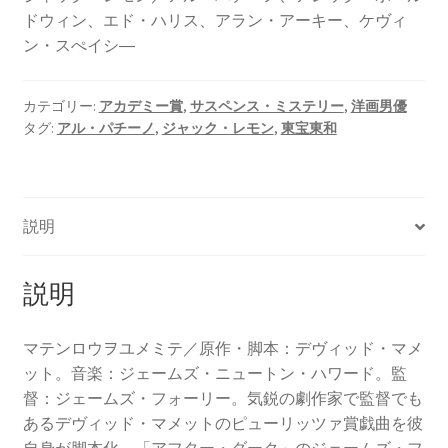
ドウィン、エド・ハリス、アラン・アーキー、ケヴィ
ン・スぺイシ―
カテゴリー:
アカデミー賞
,
サスペンス・ミステリー
,
洋画男優
タグ:
アル・パチーノ
,
ジャック・レモン
,
東宝東和
説明
説明
マテンロウヲユメミテ／原作・脚本：デヴィッド・マメ
ット。音楽：ジェームズ・ニュートン・ハワード。監
督：ジェームズ・フォーリー。気鋭の劇作家で監督でも
あるデヴィッド・マメットのピューリッツァ賞戯曲を彼
自身が脚本化、「アフター・ダーク」のジェームズ・フ