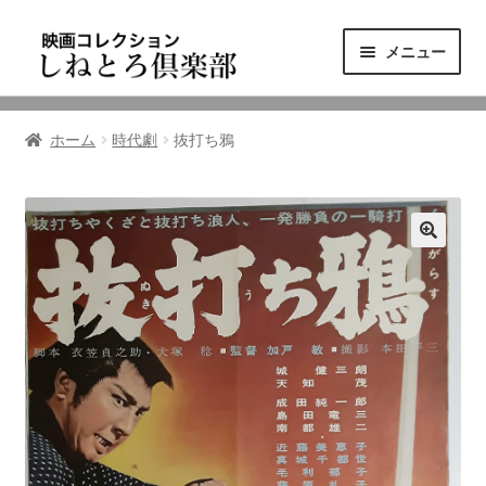
ナ
コ
メニュー
ビ
ン
ゲ
テ
ニュース
ー
ン
ホーム
時代劇
抜打ち鴉
シ
ツ
映画コレクション
ョ
へ
ン
ス
東三河の映画館
へ
キ
ス
ッ
しねとろ倶楽部について
キ
プ
ッ
プ
リンクの旅