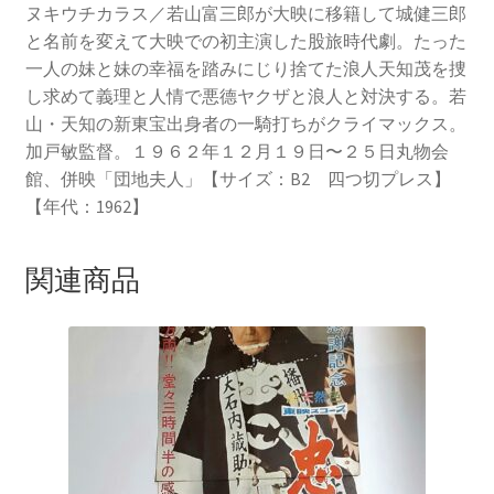
ヌキウチカラス／若山富三郎が大映に移籍して城健三郎
と名前を変えて大映での初主演した股旅時代劇。たった
一人の妹と妹の幸福を踏みにじり捨てた浪人天知茂を捜
し求めて義理と人情で悪德ヤクザと浪人と対決する。若
山・天知の新東宝出身者の一騎打ちがクライマックス。
加戸敏監督。１９６２年１２月１９日〜２５日丸物会
館、併映「団地夫人」【サイズ：B2 四つ切プレス】
【年代：1962】
関連商品