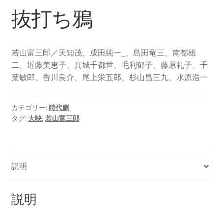
抜打ち鴉
若山富三郎／天知茂、成田純一_、島田竜三、南都雄
二、近藤美恵子、真城千都世、毛利郁子、藤原礼子、千
葉敏郎、香川良介、尾上栄五郎、杉山昌三九、水原浩一
カテゴリー:
時代劇
タグ:
大映
,
若山富三郎
説明
説明