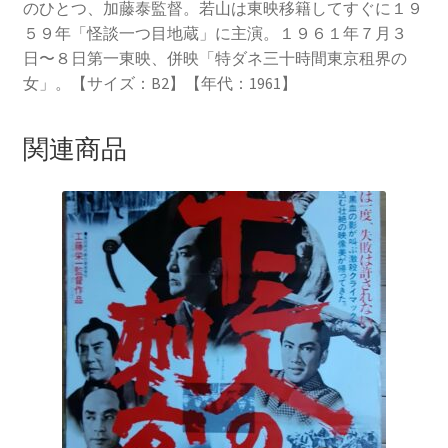
のひとつ、加藤泰監督。若山は東映移籍してすぐに１９
５９年「怪談一つ目地蔵」に主演。１９６１年７月３
日〜８日第一東映、併映「特ダネ三十時間東京租界の
女」。【サイズ：B2】【年代：1961】
関連商品