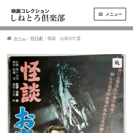
ナ
コ
メニュー
ビ
ン
ゲ
テ
ニュース
ー
ン
ホーム
時代劇
怪談 お岩の亡霊
シ
ツ
映画コレクション
ョ
へ
ン
ス
東三河の映画館
へ
キ
ス
ッ
しねとろ倶楽部について
キ
プ
ッ
プ
リンクの旅