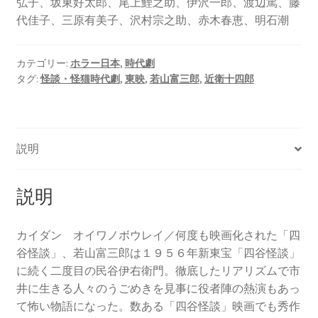
弘子、坂東好太郎、尾上鯉之助、伊沢一郎、渡辺篤、藤
代佳子、三原有美子、沢村宗之助、赤木春恵、明石潮
カテゴリー:
ホラー日本
,
時代劇
タグ:
怪談・怪猫時代劇
,
東映
,
若山富三郎
,
近衛十四郎
説明
説明
カイダン オイワノボウレイ／何度も映画化された「四
谷怪談」、若山富三郎は１９５６年新東宝「四谷怪談」
に続く二度目の民谷伊右衛門。徹底したリアリズムで市
井に生きる人々のうごめきを見事に役者陣の熱演もあっ
て怖い物語になった。数ある「四谷怪談」映画でも秀作