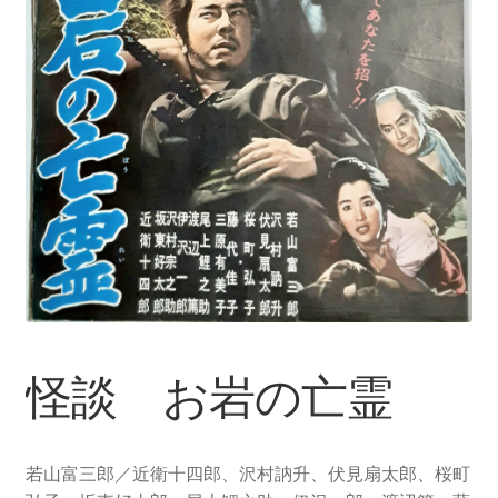
怪談 お岩の亡霊
若山富三郎／近衛十四郎、沢村訥升、伏見扇太郎、桜町