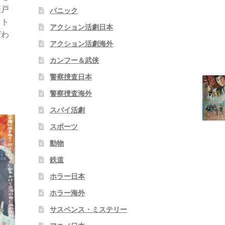
匠戸
パニック
スト
アクション活劇日本
ばわ
アクション活劇海外
カンフー＆武侠
警察捜査日本
警察捜査海外
スパイ活劇
スポーツ
動物
鉄道
ホラー日本
ホラー海外
サスペンス・ミステリー