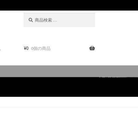
検
検
索
索
対
象:
。
¥
0
0個の商品