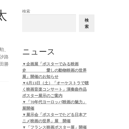
太
検索
検
索
ニュース
勲、
汐路
田勝
▼企画展「ポスターでみる映画
史 愛しの動物映画の世界
展」開催のお知らせ
▼6月13日（土）「オーケストラで聴
く映画音楽コンサート」演奏曲作品
ポスター展示のご案内
▼「70年代ヨーロッパ映画の魅力」
展開催
▼展示会「ポスターでたどる日本ア
ニメ映画の世界」展 開催
▼「フランス映画ポスター展」開催