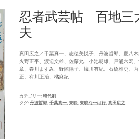
忍者武芸帖 百地三
夫
真田広之／千葉真一、志穂美悦子、丹波哲郎、夏八木
火野正平、渡辺文雄、佐藤允、小池朝雄、戸浦六宏、
章、春川ますみ、野際陽子、蟻川有紀、石橋雅史、内
正、有川正治、橘麻紀
カテゴリー:
時代劇
タグ:
丹波哲郎
,
千葉真一
,
東映
,
東映な〜は行
,
真田広之