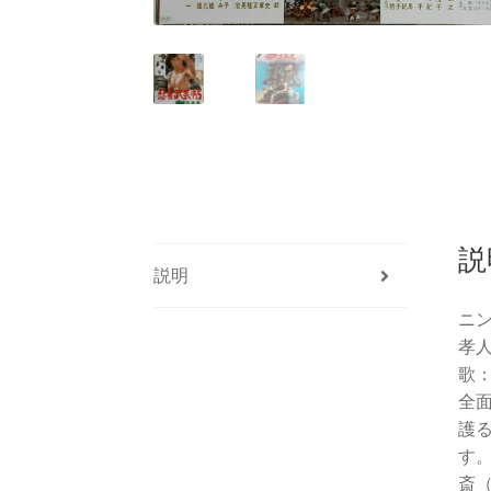
説
説明
ニ
孝
歌
全
護
す
斎