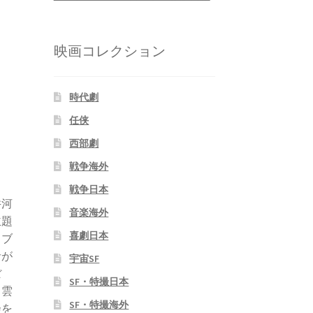
映画コレクション
時代劇
任侠
西部劇
戦争海外
戦争日本
井河
音楽海外
主題
喜劇日本
ラブ
者が
宇宙SF
ぼ
SF・特撮日本
白雲
SF・特撮海外
会を