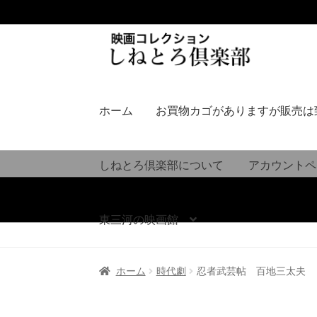
ナ
コ
ビ
ン
ゲ
テ
ー
ン
シ
ツ
ホーム
お買物カゴがありますが販売は
ョ
へ
ン
ス
へ
キ
しねとろ倶楽部について
アカウントペ
ス
ッ
キ
プ
ッ
東三河の映画館
プ
ホーム
時代劇
忍者武芸帖 百地三太夫