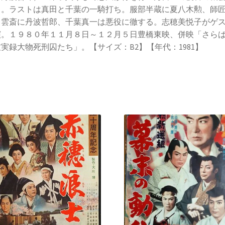
う。ラストは真田と千葉の一騎打ち。服部半蔵に夏八木勲、師
白雲斎に丹波哲郎、千葉真一は悪役に徹する。志穂美悦子がゲ
演。１９８０年１１月８日～１２月５日豊橋東映、併映「さら
実録大物死刑囚たち」。【サイズ：B2】【年代：1981】