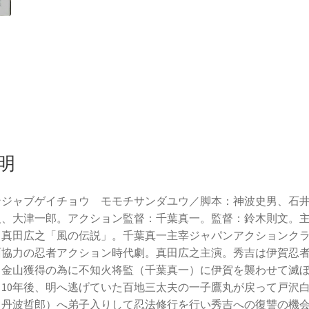
明
ンジャブゲイチョウ モモチサンダユウ／脚本：神波史男、石
人、大津一郎。アクション監督：千葉真一。監督：鈴木則文。
：真田広之「風の伝説」。千葉真一主宰ジャパンアクションク
面協力の忍者アクション時代劇。真田広之主演。秀吉は伊賀忍
る金山獲得の為に不知火将監（千葉真一）に伊賀を襲わせて滅
。10年後、明へ逃げていた百地三太夫の一子鷹丸が戻って戸沢
（丹波哲郎）へ弟子入りして忍法修行を行い秀吉への復讐の機