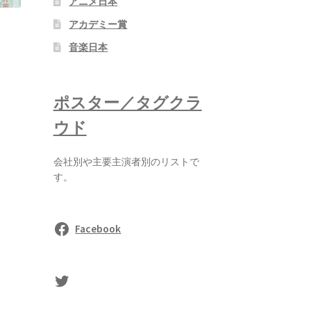
アニメ日本
アカデミー賞
乱
音楽日本
ポスター／タグクラ
ウド
会社別や主要主演者別のリストで
す。
Facebook
sasaki's Twitter