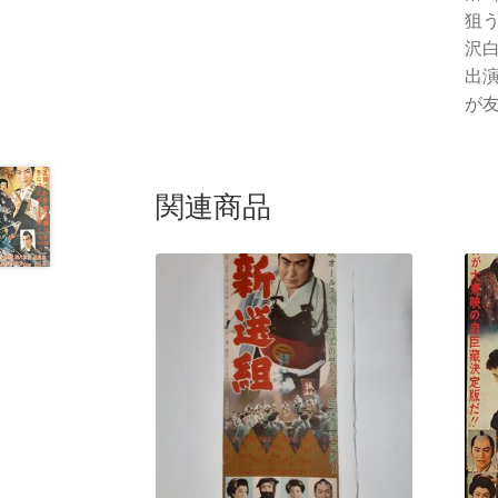
狙
沢
出
が友
関連商品