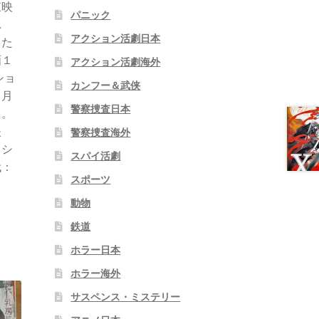
東映
パニック
れ
アクション活劇日本
った
画１
アクション活劇海外
ショ
カンフー＆武侠
２月
警察捜査日本
る。
映
警察捜査海外
ラシ
スパイ活劇
代：
スポーツ
動物
鉄道
ホラー日本
ホラー海外
サスペンス・ミステリー