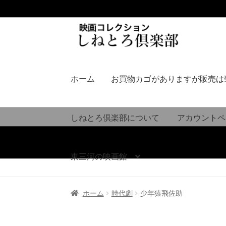
ナ
コ
ビ
ン
ゲ
テ
ー
ン
シ
ツ
ホーム
お買物カゴがありますが販売は
ョ
へ
ン
ス
へ
キ
しねとろ倶楽部について
アカウントペ
ス
ッ
キ
プ
ッ
東三河の映画館
プ
ホーム
時代劇
少年猿飛佐助