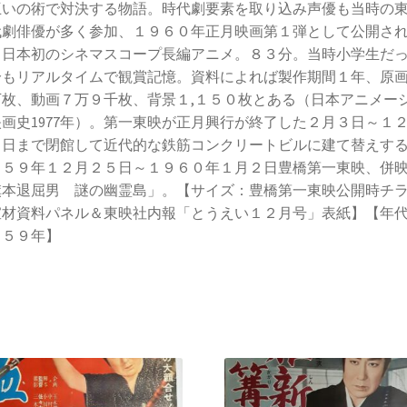
互いの術で対決する物語。時代劇要素を取り込み声優も当時の
代劇俳優が多く参加、１９６０年正月映画第１弾として公開さ
。日本初のシネマスコープ長編アニメ。８３分。当時小学生だ
分もリアルタイムで観賞記憶。資料によれば製作期間１年、原
万枚、動画７万９千枚、背景１,１５０枚とある（日本アニメー
画史1977年）。第一東映が正月興行が終了した２月３日～１
６日まで閉館して近代的な鉄筋コンクリートビルに建て替えす
９５９年１２月２５日～１９６０年１月２日豊橋第一東映、併
旗本退屈男 謎の幽霊島」。【サイズ：豊橋第一東映公開時チ
宣材資料パネル＆東映社内報「とうえい１２月号」表紙】【年
９５９年】