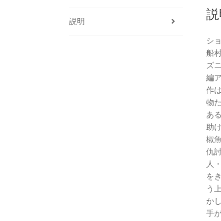
説
説明
シ
船
ズ
編
作
物
あ
助
椒
仇
人
を
う
か
手