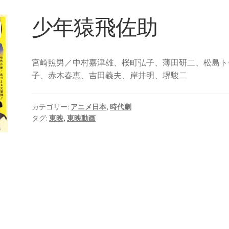
少年猿飛佐助
宮崎照男／中村嘉津雄、桜町弘子、薄田研二、松島ト
子、赤木春恵、吉田義夫、岸井明、堺駿二
カテゴリー:
アニメ日本
,
時代劇
タグ:
東映
,
東映動画