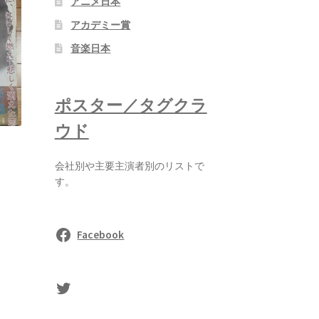
アニメ日本
アカデミー賞
音楽日本
ポスター／タグクラ
ウド
会社別や主要主演者別のリストで
す。
Facebook
sasaki's Twitter