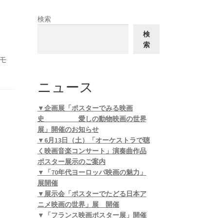
検索
検
索
モ
ニュース
▼企画展「ポスターでみる映画
史 愛しの動物映画の世界
展」開催のお知らせ
▼6月13日（土）「オーケストラで聴
く映画音楽コンサート」演奏曲作品
ポスター展示のご案内
▼「70年代ヨーロッパ映画の魅力」
展開催
▼展示会「ポスターでたどる日本ア
ニメ映画の世界」展 開催
▼「フランス映画ポスター展」開催