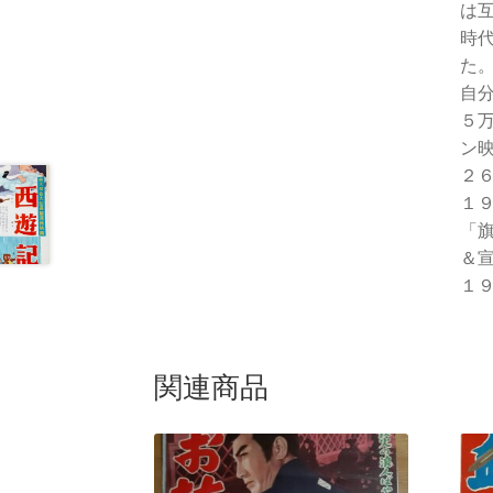
は
時
た
自
５
ン映
２
１
「
＆
１
関連商品