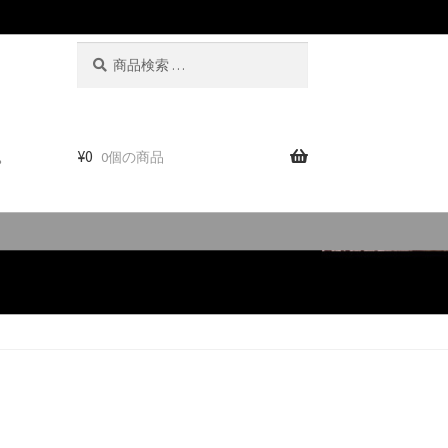
検
検
索
索
対
象:
。
¥
0
0個の商品