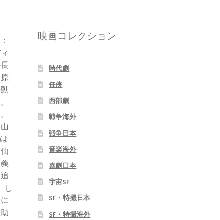
映画コレクション
楽：
ディ
の長
時代劇
。原
任侠
の動
西部劇
た。
う。
戦争海外
な山
戦争日本
は
音楽海外
む仙
奥義
喜劇日本
を追
宇宙SF
。し
SF・特撮日本
姫に
佐助
SF・特撮海外