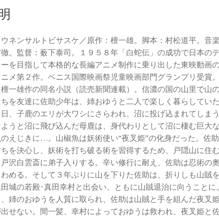
明
ョウネンサルトビサスケ／原作：檀一雄。脚本：村松道平。音
村徹。監督：薮下泰司。１９５８年「白蛇伝」の成功で日本の
ニーを目指して本格的な長編アニメ制作に乗り出した東映動画
アニメ第２作。ベニス国際映画祭児童映画部門グランプリ受賞
は檀一雄作の同名小説（読売新聞連載）。信濃の国の山里で山
たちを友達に佐助少年は、姉おゆうと二人で楽しく暮らしてい
る日、子鹿のエリが大ワシにさらわれ、沼に投げ込まれてしま
けようと沼に飛び込んだ母鹿は、身代わりとして沼に棲む巨大
魚のえじきに…。山椒魚は妖術使い“夜叉姫”の化身だった。
佐助
討ちを決心し、妖術を打ち破る術を習得するため、戸隠山に住
・戸沢白雲斎に弟子入りする。辛い修行に耐え、佐助は忍術の
きわめる。そして３年ぶりに山を下りた佐助は、折りしも山賊
上田城の若殿･真田幸村と出会い、ともに山賊退治に向うことに
し、姉のおゆうを人質に取られ、佐助は山賊と手を組んだ夜叉
が出せない。間一髪、幸村によっておゆうは救われ、夜叉姫と