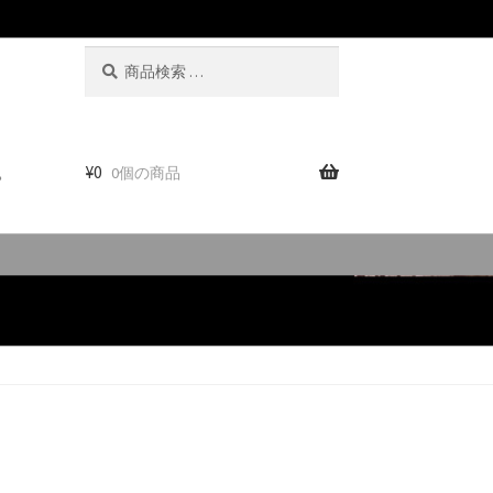
検
検
索
索
対
象:
。
¥
0
0個の商品