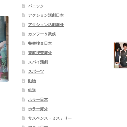
パニック
アクション活劇日本
アクション活劇海外
カンフー＆武侠
警察捜査日本
警察捜査海外
スパイ活劇
スポーツ
動物
鉄道
ホラー日本
ホラー海外
サスペンス・ミステリー