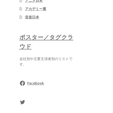
アニメ日本
アカデミー賞
音楽日本
ポスター／タグクラ
ウド
会社別や主要主演者別のリストで
す。
Facebook
sasaki's Twitter