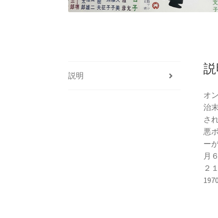
説
説明
オ
治
さ
悪
ー
月
２
197