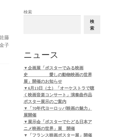
検索
検
索
佐藤
金子
ニュース
▼企画展「ポスターでみる映画
史 愛しの動物映画の世界
展」開催のお知らせ
▼6月13日（土）「オーケストラで聴
く映画音楽コンサート」演奏曲作品
ポスター展示のご案内
▼「70年代ヨーロッパ映画の魅力」
展開催
▼展示会「ポスターでたどる日本ア
ニメ映画の世界」展 開催
▼「フランス映画ポスター展」開催