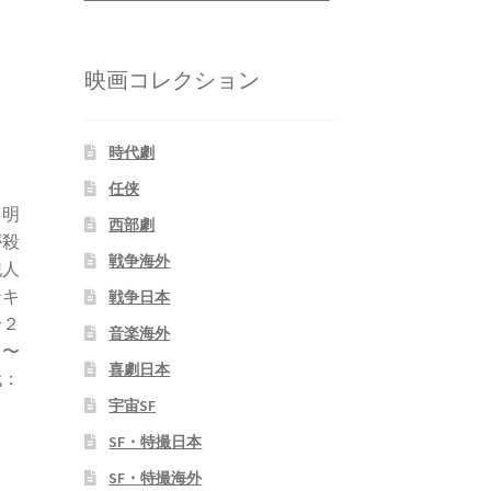
映画コレクション
時代劇
任侠
。明
西部劇
が殺
戦争海外
犯人
ンキ
戦争日本
〜２
音楽海外
日〜
喜劇日本
代：
宇宙SF
SF・特撮日本
SF・特撮海外