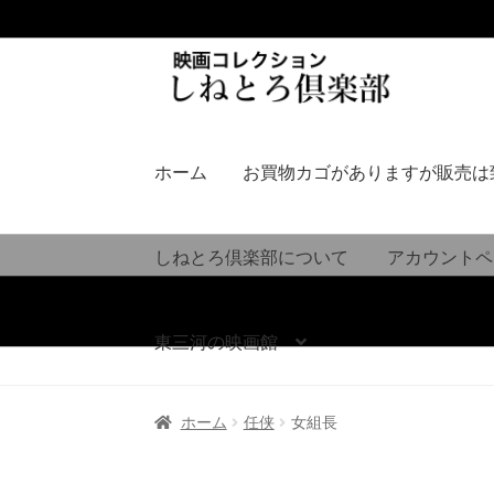
ナ
コ
ビ
ン
ゲ
テ
ー
ン
シ
ツ
ホーム
お買物カゴがありますが販売は
ョ
へ
ン
ス
へ
キ
しねとろ倶楽部について
アカウントペ
ス
ッ
キ
プ
ッ
東三河の映画館
プ
ホーム
任侠
女組長