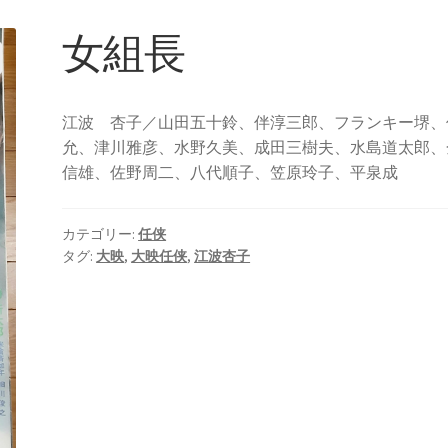
女組長
江波 杏子／山田五十鈴、伴淳三郎、フランキー堺、
允、津川雅彦、水野久美、成田三樹夫、水島道太郎、
信雄、佐野周二、八代順子、笠原玲子、平泉成
カテゴリー:
任侠
タグ:
大映
,
大映任侠
,
江波杏子