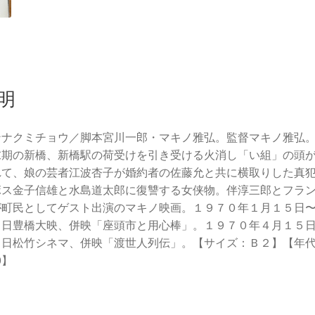
明
ンナクミチョウ／脚本宮川一郎・マキノ雅弘。監督マキノ雅弘
末期の新橋、新橋駅の荷受けを引き受ける火消し「い組」の頭
れて、娘の芸者江波杏子が婚約者の佐藤允と共に横取りした真
ボス金子信雄と水島道太郎に復讐する女侠物。伴淳三郎とフラ
が町民としてゲスト出演のマキノ映画。１９７０年１月１５日
６日豊橋大映、併映「座頭市と用心棒」。１９７０年４月１５
１日松竹シネマ、併映「渡世人列伝」。【サイズ：Ｂ２】【年
0】