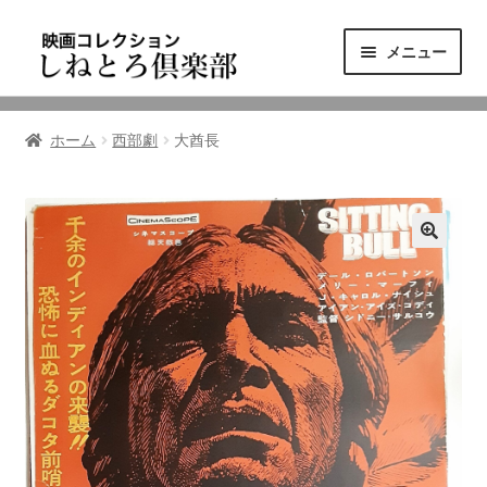
ナ
コ
メニュー
ビ
ン
ゲ
テ
ニュース
ー
ン
ホーム
西部劇
大酋長
シ
ツ
映画コレクション
ョ
へ
ン
ス
東三河の映画館
へ
キ
ス
ッ
しねとろ倶楽部について
キ
プ
ッ
プ
リンクの旅