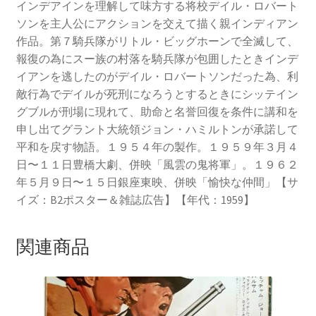
インデアインを理解して味方する将校デイル・ロバート
ソンを主人公にアクションを交えて描く親インディアン
作品。第７騎兵隊がリトル・ビッグホーンで全滅して、
報復の為にスー族の村落を騎兵隊が包囲したときインデ
イアンを逃したのがデイル・ロバートソンだった為、利
敵行為でデイルが死刑になろうとするときにシッテイン
グブルが刑場に現れて、助命と名誉回復を条件に講和を
申し出てグラント大統領ジョン・ハミルトンが承諾して
平和を戻す物語。１９５４年の製作。１９５９年３月４
日〜１１日豊橋大劇、併映「風雲の鬼将軍」。１９６２
年５月９日〜１５日銀座東映、併映「愉快な仲間」【サ
イズ：B2ポスター＆雑誌広告】【年代：1959】
関連商品