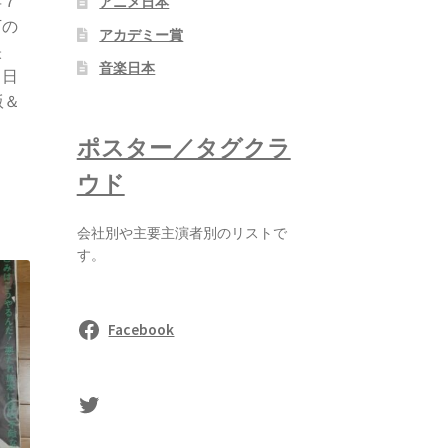
年７
アニメ日本
下の
アカデミー賞
映
音楽日本
９日
版＆
ポスター／タグクラ
ウド
会社別や主要主演者別のリストで
す。
Facebook
sasaki's Twitter