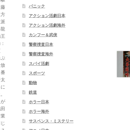
パニック
近藤
土方
アクション活劇日本
沢派
アクション活劇海外
形龍
カンフー＆武侠
勤王
助：
警察捜査日本
貞
警察捜査海外
呼ぶ
スパイ活劇
で放
二番
スポーツ
好太
動物
中に
鉄道
生。
組が
ホラー日本
池田
ホラー海外
営業
サスペンス・ミステリー
同じ