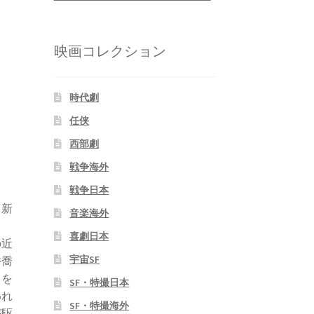
映画コレクション
時代劇
任侠
西部劇
戦争海外
戦争日本
「新
音楽海外
：
喜劇日本
の近
宇宙SF
井喬
ドを
SF・特撮日本
われ
SF・特撮海外
が駆