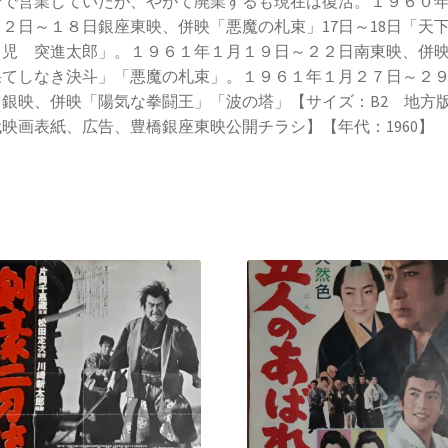
号で営業していたが、やがて廃業するも現在は復活。１９６０
２日～１８日銀座東映、併映「悪魔の札束」17日～18日「天
男児 突進太郎」。１９６１年１月１９日～２２日南東映、併
果てしなき決斗」「悪魔の札束」。１９６１年１月２７日～２
川銀映、併映「陽気な拳闘王」「波の塔」【サイズ：B2 地方
映画表紙、広告、豊橋銀座東映公開チラシ】【年代：1960】