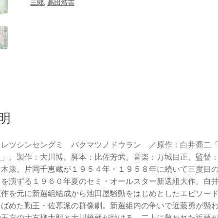
三郎
,
高田浩吉
明
ウレツシンセングミ バクマツノドウラン ／原作：白井喬二
組」。製作：大川博。脚本：比佐芳武。音楽：万城目正。監督
々木康。片岡千恵蔵が１９５４年・１９５８年に続いて三度目
勇を演ずる１９６０年夏のセミ・オールスター新選組大作。白
原作を元に新選組結成から池田屋騒動をはじめとしたエピソー
りばめた勤王・佐幕派の群像劇。新選組内の争いで近藤勇が襲
勤王方の大友柳太朗と大川橋蔵が助ける。二人に救われた近藤