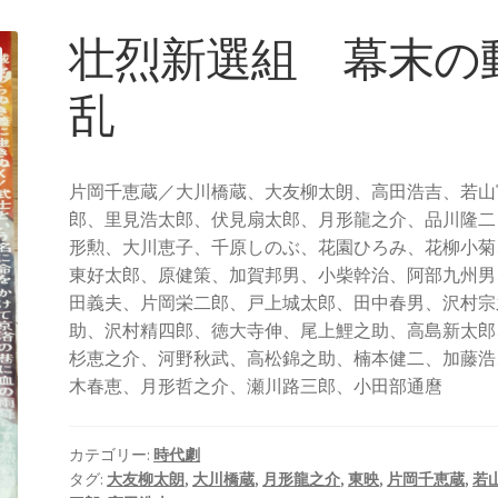
壮烈新選組 幕末の
乱
片岡千恵蔵／大川橋蔵、大友柳太朗、高田浩吉、若山
郎、里見浩太郎、伏見扇太郎、月形龍之介、品川隆二
形勲、大川恵子、千原しのぶ、花園ひろみ、花柳小菊
東好太郎、原健策、加賀邦男、小柴幹治、阿部九州男
田義夫、片岡栄二郎、戸上城太郎、田中春男、沢村宗
助、沢村精四郎、徳大寺伸、尾上鯉之助、高島新太郎
杉恵之介、河野秋武、高松錦之助、楠本健二、加藤浩
木春恵、月形哲之介、瀬川路三郎、小田部通麿
カテゴリー:
時代劇
タグ:
大友柳太朗
,
大川橋蔵
,
月形龍之介
,
東映
,
片岡千恵蔵
,
若