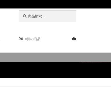
検
検
索
索
対
象:
。
¥
0
0個の商品