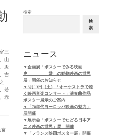
動
検索
検
索
ニュース
富三
、山
、坂
▼企画展「ポスターでみる映画
史 愛しの動物映画の世界
、吉
展」開催のお知らせ
之
▼6月13日（土）「オーケストラで聴
、若
く映画音楽コンサート」演奏曲作品
、赤
ポスター展示のご案内
▼「70年代ヨーロッパ映画の魅力」
展開催
▼展示会「ポスターでたどる日本ア
ニメ映画の世界」展 開催
山富
▼「フランス映画ポスター展」開催