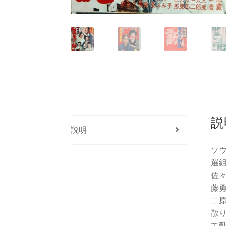
説
説明
ソ
選
佐
藤
二
散
て