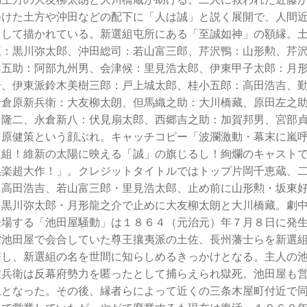
つけた土方や沖田などの配下に「人は誠」と説く展開で、人間
として描かれている。新選組屯所にある「至誠如神」の額縁。
三：黒川弥太郎、沖田総司：若山富三郎、芹沢鴨：山形勲、芹
山五助：阿部九州男、会津候：里見浩太郎、伊東甲子太郎：月
介、伊東派鈴木美樹三郎：戸上城太郎、桂小五郎：高田浩吉、
士倉原新兵衛：大友柳太朗、但馬織之助：大川橋藏、原田左之
川隆二、永倉新八：伏見扇太郎、西郷吉之助：加賀邦男、宮部
：原健策という顔ぶれ。キャッチコピー「波瀾激動・幕末に嵐
選組！維新の太陽に映える「誠」の旗じるし！絢爛のキャスト
娯楽超大作！」。クレジットタイトルではトップ片岡千恵蔵、
に高田浩吉、若山富三郎・里見浩太郎、止め前に山形勲・坂東
・黒川弥太郎・月形龍之介で止めに大友柳太朗と大川橋藏。劇
登場する「池田屋騒動」は１８６４（元治元）年７月８日に発
館池田屋で会合していた尊王攘夷派の土佐、長州藩士らを新選
撃し、新選組の名を世間に知らしめるきっかけとなる。主人の
惣兵衛は反幕府勢力を匿ったとして捕らえられ獄死。池田屋も
止となった。その後、縁者らによって近くの三条木屋町付近で