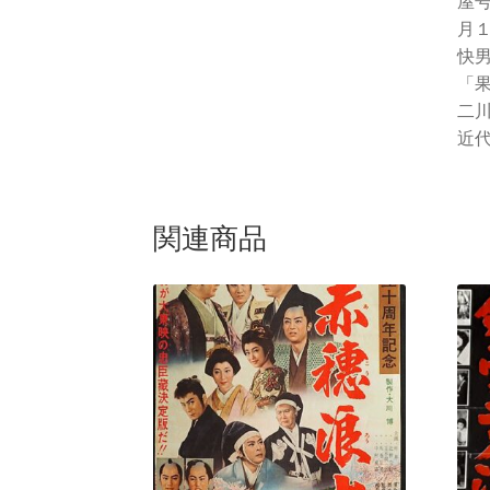
屋
月１
快
「
二
近代
関連商品