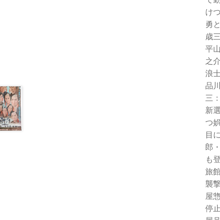
け
勇
歳
平
之
浪
品
三
新
つ
目
郎
も
旅
襲
屋
停