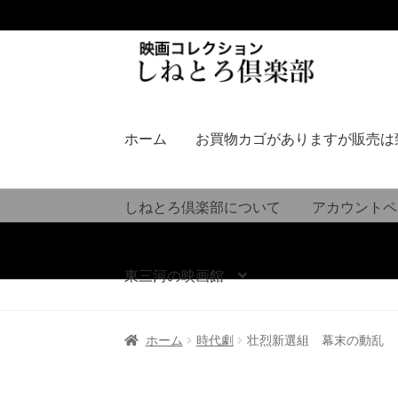
ナ
コ
ビ
ン
ゲ
テ
ー
ン
シ
ツ
ホーム
お買物カゴがありますが販売は
ョ
へ
ン
ス
へ
キ
しねとろ倶楽部について
アカウントペ
ス
ッ
キ
プ
ッ
東三河の映画館
プ
ホーム
時代劇
壮烈新選組 幕末の動乱