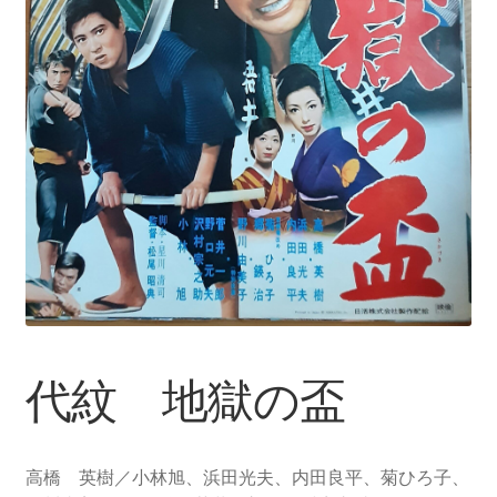
代紋 地獄の盃
高橋 英樹／小林旭、浜田光夫、内田良平、菊ひろ子、