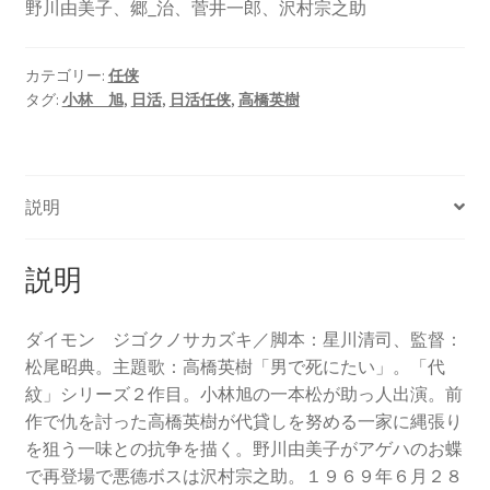
野川由美子、郷_治、菅井一郎、沢村宗之助
カテゴリー:
任侠
タグ:
小林 旭
,
日活
,
日活任侠
,
高橋英樹
説明
説明
ダイモン ジゴクノサカズキ／脚本：星川清司、監督：
松尾昭典。主題歌：高橋英樹「男で死にたい」。「代
紋」シリーズ２作目。小林旭の一本松が助っ人出演。前
作で仇を討った高橋英樹が代貸しを努める一家に縄張り
を狙う一味との抗争を描く。野川由美子がアゲハのお蝶
で再登場で悪德ボスは沢村宗之助。１９６９年６月２８