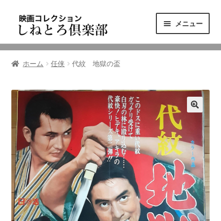
ナ
コ
メニュー
ビ
ン
ゲ
テ
ニュース
ー
ン
ホーム
任侠
代紋 地獄の盃
シ
ツ
映画コレクション
ョ
へ
ン
ス
東三河の映画館
へ
キ
ス
ッ
しねとろ倶楽部について
キ
プ
ッ
プ
リンクの旅