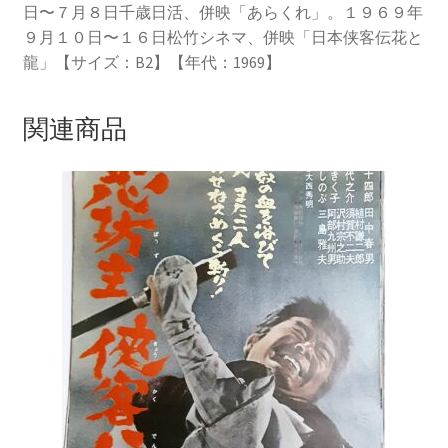
日〜７月８日千歳日活、併映「あらくれ」。１９６９年
９月１０日〜１６日松竹シネマ、併映「日本侠客伝花と
龍」【サイズ：B2】【年代：1969】
関連商品