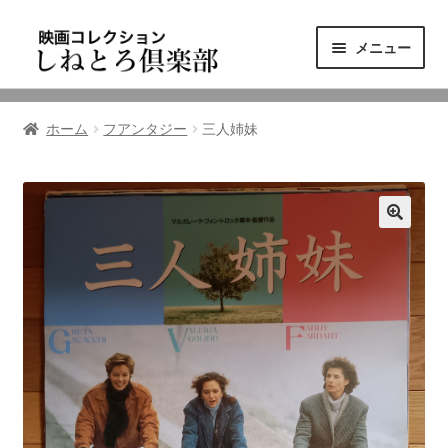
ナ
コ
メニュー
ビ
ン
ゲ
テ
ニュース
ー
ン
ホーム
フアンタジー
三人姉妹
シ
ツ
映画コレクション
ョ
へ
ン
ス
東三河の映画館
へ
キ
ス
ッ
しねとろ倶楽部について
キ
プ
ッ
プ
リンクの旅