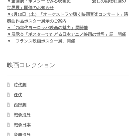
▼企画展「ポスターでみる映画史 愛しの動物映画の
世界展」開催のお知らせ
▼6月13日（土）「オーケストラで聴く映画音楽コンサート」演
奏曲作品ポスター展示のご案内
▼「70年代ヨーロッパ映画の魅力」展開催
▼展示会「ポスターでたどる日本アニメ映画の世界」展 開催
▼「フランス映画ポスター展」開催
映画コレクション
時代劇
任侠
西部劇
戦争海外
戦争日本
音楽海外