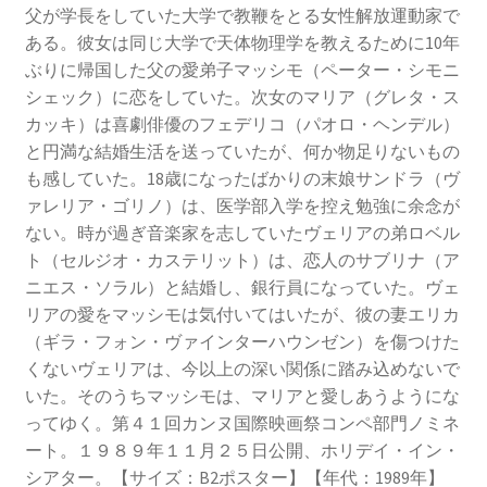
父が学長をしていた大学で教鞭をとる女性解放運動家で
ある。彼女は同じ大学で天体物理学を教えるために10年
ぶりに帰国した父の愛弟子マッシモ（ペーター・シモニ
シェック）に恋をしていた。次女のマリア（グレタ・ス
カッキ）は喜劇俳優のフェデリコ（パオロ・ヘンデル）
と円満な結婚生活を送っていたが、何か物足りないもの
も感していた。18歳になったばかりの末娘サンドラ（ヴ
ァレリア・ゴリノ）は、医学部入学を控え勉強に余念が
ない。時が過ぎ音楽家を志していたヴェリアの弟ロベル
ト（セルジオ・カステリット）は、恋人のサブリナ（ア
ニエス・ソラル）と結婚し、銀行員になっていた。ヴェ
リアの愛をマッシモは気付いてはいたが、彼の妻エリカ
（ギラ・フォン・ヴァインターハウンゼン）を傷つけた
くないヴェリアは、今以上の深い関係に踏み込めないで
いた。そのうちマッシモは、マリアと愛しあうようにな
ってゆく。第４１回カンヌ国際映画祭コンペ部門ノミネ
ート。１９８９年１１月２５日公開、ホリデイ・イン・
シアター。【サイズ：B2ポスター】【年代：1989年】