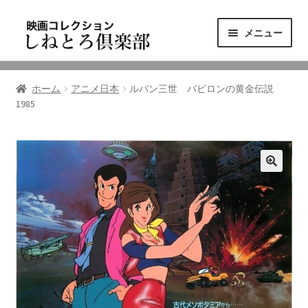
ナ
コ
メニュー
ビ
ン
ゲ
テ
ニュース
ー
ン
ホーム
アニメ日本
ルパン三世 バビロンの黄金伝説
シ
ツ
1985
映画コレクション
ョ
へ
ン
ス
東三河の映画館
へ
キ
ス
ッ
しねとろ倶楽部について
キ
プ
ッ
プ
リンクの旅