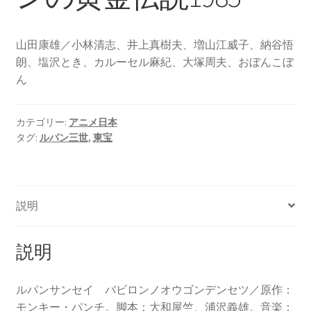
山田康雄／小林清志、井上真樹夫、増山江威子、納谷悟
朗、塩沢とき、カルーセル麻紀、大塚周夫、おぼんこぼ
ん
カテゴリー:
アニメ日本
タグ:
ルパン三世
,
東宝
説明
説明
ルパンサンセイ バビロンノオウゴンデンセツ／原作：
モンキー・パンチ。脚本：大和屋竺、浦沢義雄。音楽：