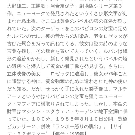
大野雄二。主題歌：河合奈保子。劇場版シリーズ第３
作。ニューヨークで発見されたというくさび形文字が刻
まれた粘土板。そこには黄金のバベルの塔の在処が刻ま
れていた。次のターゲットをこのバビロンの財宝に定め
たルパンの元に、彼の昔からの馴染み、老女ロゼッタが
古びた燭台を持って訊ねてくる。彼女は謎
の詩のような
言葉を残し、その燭台を置いて去っていく。ルパンは銭
形の追跡をかわし、新しく発見されたというバベルの塔
の遺跡へと潜入して黄金の獅子像を発見する。さらに、
立体映像の美女――ロゼッタに遭遇し、彼女が76年ごと
に降臨する神に、黄金強奪のために遣わされた神の使い
だと知る。だが、せっかく手に入れた獅子像は、マルチ
アーノというやはりバビロンの財宝を狙うニューヨー
ク・マフィアに横取りされてしまった。しかし、本命の
財宝はマジソン・スクウェア・ガーデンの地下空洞に眠
っていた。１００分。１９８５年８月１０日公開、豊橋
ピカデリー２、併映「ランボー怒りの脱出」。【サイ
ズ：Ｂ２ポスター】【年代：1985年】