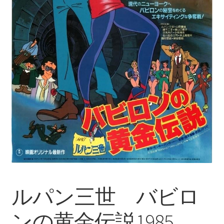
ルパン三世 バビロ
ンの黄金伝説1985