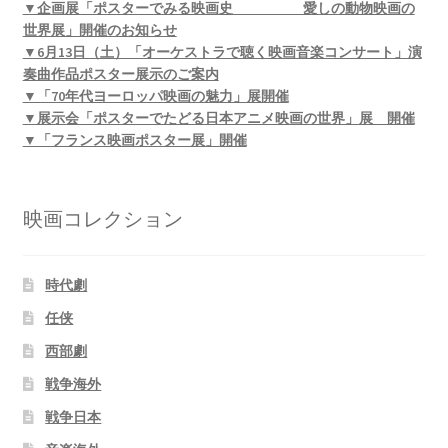
▼企画展「ポスターでみる映画史 愛しの動物映画の
世界展」開催のお知らせ
▼6月13日（土）「オーケストラで聴く映画音楽コンサート」演
奏曲作品ポスター展示のご案内
▼「70年代ヨーロッパ映画の魅力」展開催
▼展示会「ポスターでたどる日本アニメ映画の世界」展 開催
▼「フランス映画ポスター展」開催
映画コレクション
時代劇
任侠
西部劇
戦争海外
戦争日本