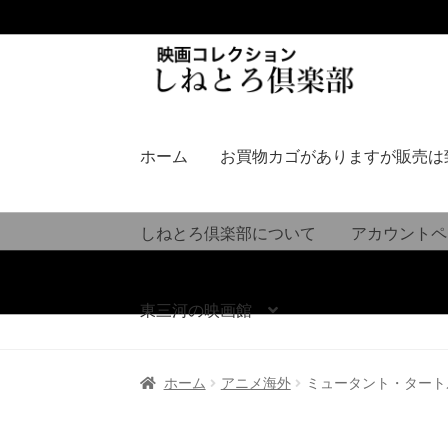
ナ
コ
ビ
ン
ゲ
テ
ー
ン
シ
ツ
ホーム
お買物カゴがありますが販売は
ョ
へ
ン
ス
へ
キ
しねとろ倶楽部について
アカウントペ
ス
ッ
キ
プ
ッ
東三河の映画館
プ
ホーム
アニメ海外
ミュータント・タート