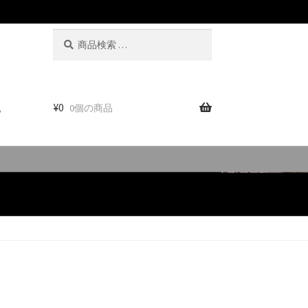
検
検
索
索
対
象:
。
¥
0
0個の商品