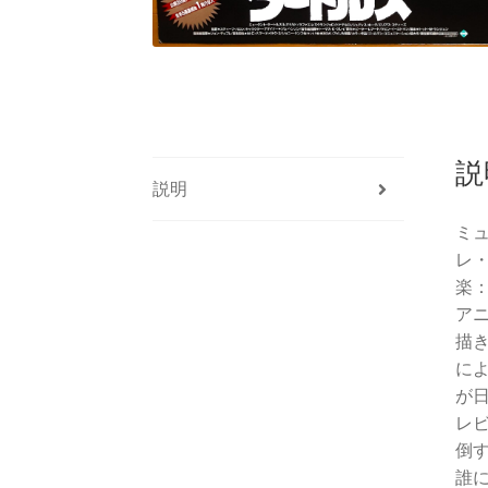
説
説明
ミ
レ
楽
ア
描
に
が
レ
倒
誰