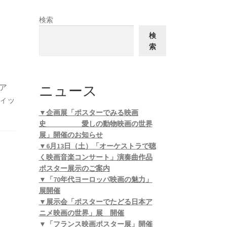
検索
検
索
ニュース
ア
ィッ
▼企画展「ポスターでみる映画
史 愛しの動物映画の世界
展」開催のお知らせ
▼6月13日（土）「オーケストラで聴
く映画音楽コンサート」演奏曲作品
ポスター展示のご案内
▼「70年代ヨーロッパ映画の魅力」
展開催
▼展示会「ポスターでたどる日本ア
ニメ映画の世界」展 開催
▼「フランス映画ポスター展」開催