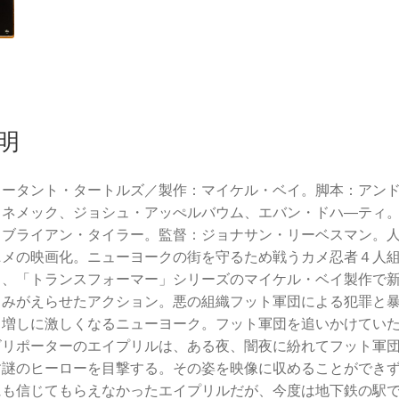
明
ュータント・タートルズ／製作：マイケル・ベイ。脚本：アン
・ネメック、ジョシュ・アッぺルバウム、エバン・ドハ―ティ
：ブライアン・タイラー。監督：ジョナサン・リーベスマン。
ニメの映画化。ニューヨークの街を守るため戦うカメ忍者４人
き、「トランスフォーマー」シリーズのマイケル・ベイ製作で
よみがえらせたアクション。悪の組織フット軍団による犯罪と
日増しに激しくなるニューヨーク。フット軍団を追いかけてい
ビリポーターのエイプリルは、ある夜、闇夜に紛れてフット軍
す謎のヒーローを目撃する。その姿を映像に収めることができ
にも信じてもらえなかったエイプリルだが、今度は地下鉄の駅