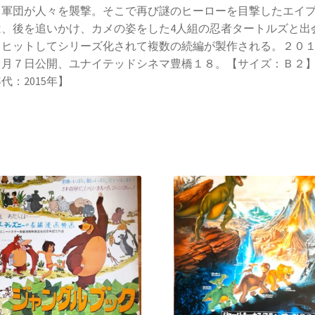
ト軍団が人々を襲撃。そこで再び謎のヒーローを目撃したエイ
は、後を追いかけ、カメの姿をした4人組の忍者タートルズと出
。ヒットしてシリーズ化されて複数の続編が製作される。２０
２月７日公開、ユナイテッドシネマ豊橋１８。【サイズ：Ｂ２
代：2015年】