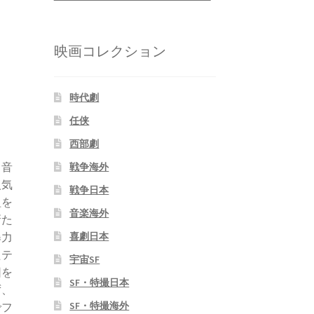
映画コレクション
時代劇
任侠
西部劇
ド
。音
戦争海外
人気
戦争日本
組を
音楽海外
新た
喜劇日本
暴力
たテ
宇宙SF
団を
SF・特撮日本
ず、
SF・特撮海外
でフ