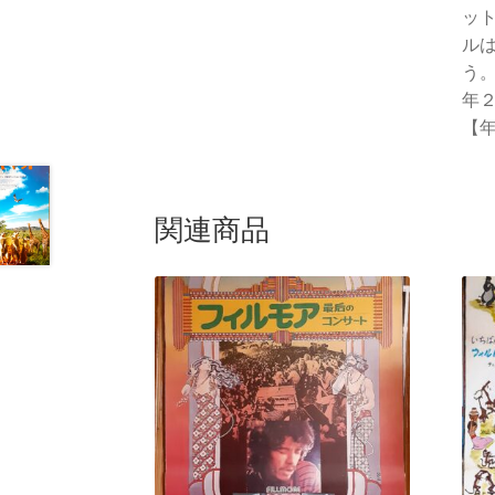
ッ
ル
う
年
【年
関連商品