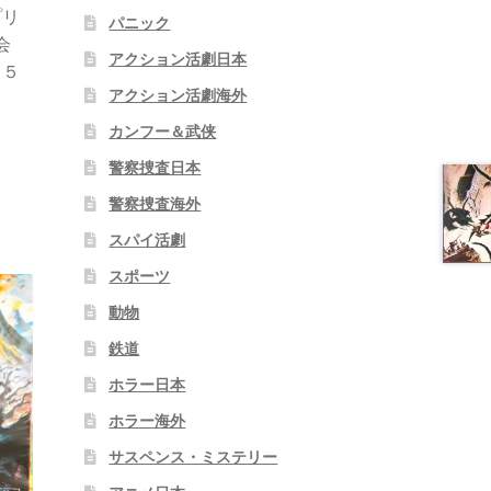
プリ
パニック
会
アクション活劇日本
１５
アクション活劇海外
】
カンフー＆武侠
警察捜査日本
警察捜査海外
スパイ活劇
スポーツ
動物
鉄道
ホラー日本
ホラー海外
サスペンス・ミステリー