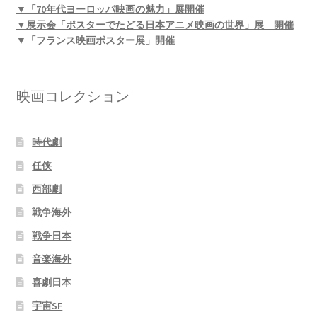
▼「70年代ヨーロッパ映画の魅力」展開催
▼展示会「ポスターでたどる日本アニメ映画の世界」展 開催
▼「フランス映画ポスター展」開催
映画コレクション
時代劇
任侠
西部劇
戦争海外
戦争日本
音楽海外
喜劇日本
宇宙SF