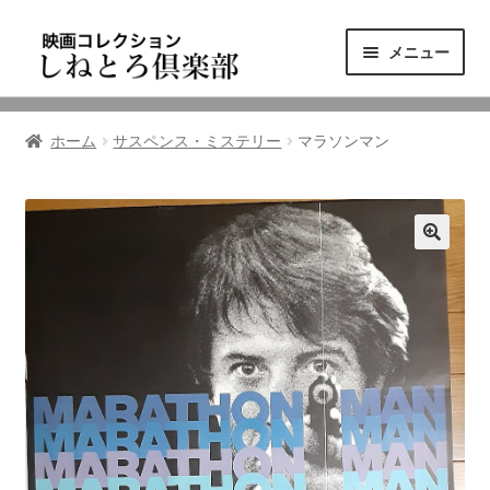
ナ
コ
メニュー
ビ
ン
ゲ
テ
ニュース
ー
ン
ホーム
サスペンス・ミステリー
マラソンマン
シ
ツ
映画コレクション
ョ
へ
ン
ス
東三河の映画館
へ
キ
ス
ッ
しねとろ倶楽部について
キ
プ
ッ
プ
リンクの旅