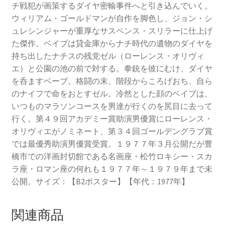
チ戦犯が画策するダイヤ密輸事件へと引き込んでいく。
ウィリアム・ゴールドマンが自作を脚色し、ジョン・シ
ュレシンジャーが重厚なサスペンス・スリラーに仕上げ
た傑作。ベイブは貸金庫からナチ時代の遺物のダイヤを
持ち出したナチスの残党ゼル（ローレンス・オリヴィ
エ）と公園の池の前で対する。拳銃を彼にむけ、ダイヤ
を呑ますベーブ。格闘の末、階段からころげおち、自ら
のナイフで命をおとすゼル。冷然とした顔のベイブは、
いつものマラソンコースを男達が行くのを尻目に去って
行く。第４９回アカデミー賞助演男優賞にローレンス・
オリヴィエがノミネート、第３４回ゴールデングラブ賞
では最優秀助演男優賞受賞。１９７７年３月公開だが豊
橋市での洋画封切館である名画座・松竹ロキシー・スカ
ラ座・ロマン座の何れも１９７７年～１９７９年まで未
公開。サイズ：【B2ポスター】【年代：1977年】
関連商品