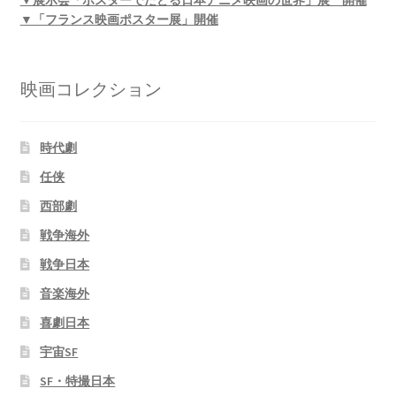
▼展示会「ポスターでたどる日本アニメ映画の世界」展 開催
▼「フランス映画ポスター展」開催
映画コレクション
時代劇
任侠
西部劇
戦争海外
戦争日本
音楽海外
喜劇日本
宇宙SF
SF・特撮日本