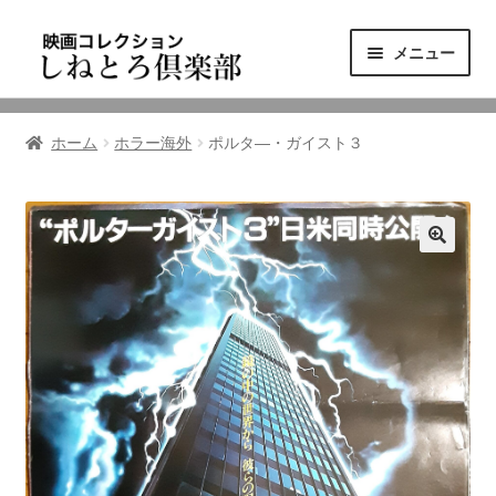
ナ
コ
メニュー
ビ
ン
ゲ
テ
ニュース
ー
ン
ホーム
ホラー海外
ポルタ―・ガイスト３
シ
ツ
映画コレクション
ョ
へ
ン
ス
東三河の映画館
へ
キ
ス
ッ
しねとろ倶楽部について
キ
プ
ッ
プ
リンクの旅