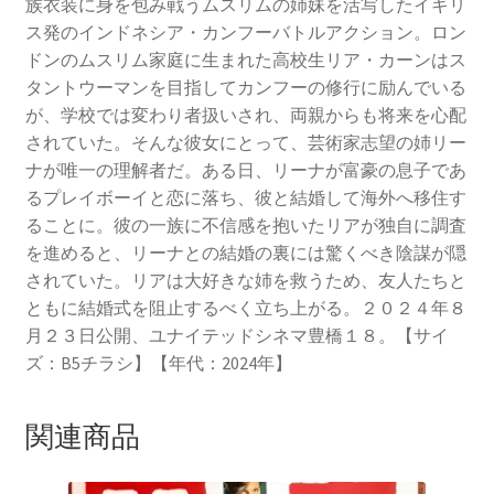
族衣装に身を包み戦うムスリムの姉妹を活写したイギリ
ス発のインドネシア・カンフーバトルアクション。ロン
ドンのムスリム家庭に生まれた高校生リア・カーンはス
タントウーマンを目指してカンフーの修行に励んでいる
が、学校では変わり者扱いされ、両親からも将来を心配
されていた。そんな彼女にとって、芸術家志望の姉リー
ナが唯一の理解者だ。ある日、リーナが富豪の息子であ
るプレイボーイと恋に落ち、彼と結婚して海外へ移住す
ることに。彼の一族に不信感を抱いたリアが独自に調査
を進めると、リーナとの結婚の裏には驚くべき陰謀が隠
されていた。リアは大好きな姉を救うため、友人たちと
ともに結婚式を阻止するべく立ち上がる。２０２４年８
月２３日公開、ユナイテッドシネマ豊橋１８。【サイ
ズ：B5チラシ】【年代：2024年】
関連商品