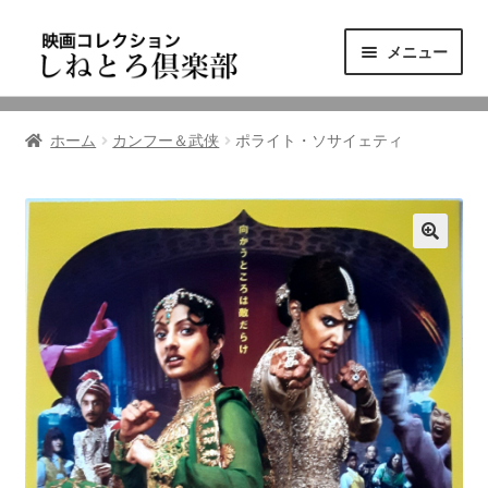
ナ
コ
メニュー
ビ
ン
ゲ
テ
ニュース
ー
ン
ホーム
カンフー＆武侠
ポライト・ソサイェティ
シ
ツ
映画コレクション
ョ
へ
ン
ス
東三河の映画館
へ
キ
ス
ッ
しねとろ倶楽部について
キ
プ
ッ
プ
リンクの旅