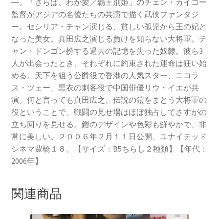
―。「さらば、わが愛／覇王別姫」のチェン・カイコー
監督がアジアの名優たちの共演で描く武侠ファンタジ
ー。セシリア・チャン演じる、貧しい孤児から王の妃と
なった美女。真田広之演じる負けを知らない大将軍。チ
ャン・ドンゴン扮する過去の記憶を失った奴隷。彼ら3
人が出会ったとき、それぞれに約束された運命は狂い始
める。天下を狙う公爵役で香港の人気スター、ニコラ
ス・ツェー、黒衣の刺客役で中国俳優リウ・イエが共
演。何と言っても真田広之、伝説の鎧をまとう大将軍の
役ということで、戦闘の見せ場はほぼ独占してさすがの
立ち回りを見せる。鎧のデザインや色彩も鮮やかで、非
常に美しい。２００６年２月１１日公開、ユナイテッド
シネマ豊橋１８。【サイズ：B5ちらし２種類】【年代：
2006年】
関連商品