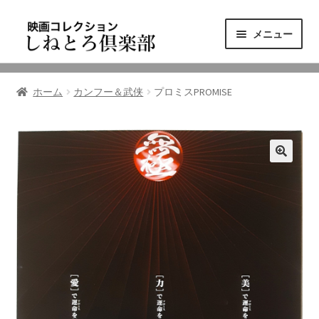
ナ
コ
メニュー
ビ
ン
ゲ
テ
ニュース
ー
ン
ホーム
カンフー＆武侠
プロミスPROMISE
シ
ツ
映画コレクション
ョ
へ
ン
ス
東三河の映画館
へ
キ
ス
ッ
しねとろ倶楽部について
キ
プ
ッ
プ
リンクの旅