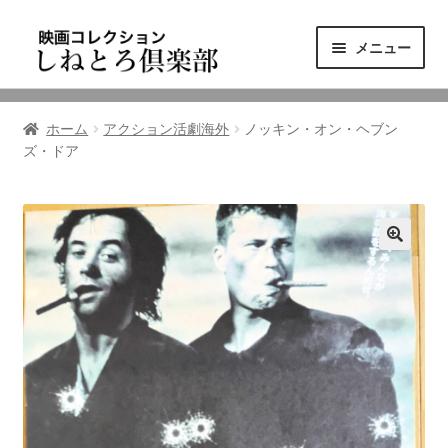
ナ
コ
メニュー
ビ
ン
ゲ
テ
ニュース
ー
ン
ホーム
アクション活劇海外
ノッキン・オン・ヘブン
シ
ツ
ズ・ドア
映画コレクション
ョ
へ
ン
ス
東三河の映画館
へ
キ
ス
ッ
しねとろ倶楽部について
キ
プ
ッ
プ
リンクの旅