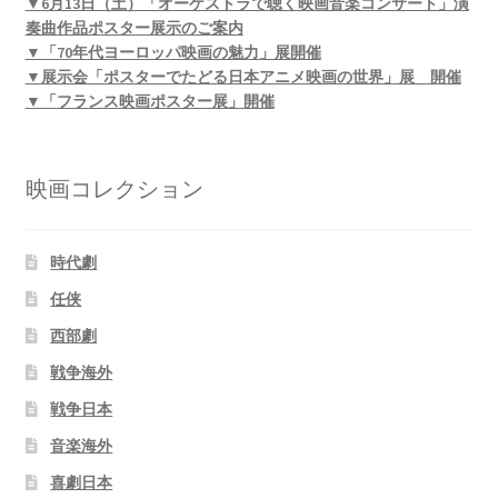
▼6月13日（土）「オーケストラで聴く映画音楽コンサート」演
奏曲作品ポスター展示のご案内
▼「70年代ヨーロッパ映画の魅力」展開催
▼展示会「ポスターでたどる日本アニメ映画の世界」展 開催
▼「フランス映画ポスター展」開催
映画コレクション
時代劇
任侠
西部劇
戦争海外
戦争日本
音楽海外
喜劇日本