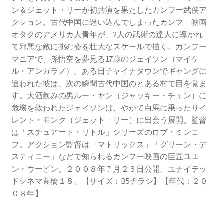
ン＆ジェット・リーが初共演を果たしたカンフー武侠ア
クション。古代中国に迷い込んでしまったカンフー映画
オタクのアメリカ人青年が、2人の武術の達人に導かれ
て邪悪な敵に挑む姿を壮大なスケールで描く。カンフー
マニアで、孫悟空を夢見る17歳のジェイソン（マイケ
ル・アンガラノ）。ある日チャイナタウンでギャングに
追われた彼は、次の瞬間古代中国のとある村で目を覚ま
す。大酒飲みの男ルー・ヤン（ジャッキー・チェン）に
危機を救われたジェイソンは、やがて白馬に乗ったサイ
レント・モンク（ジェット・リー）に出会う展開。監督
は「スチュアート・リトル」シリーズのロブ・ミンコ
フ。アクション監督は「マトリックス」「グリーン・デ
スティニー」などで知られるカンフー映画の巨匠ユエ
ン・ウーピン。２００８年７月２６日公開、ユナイテッ
ドシネマ豊橋１８。【サイズ：B5チラシ】【年代：２０
０８年】