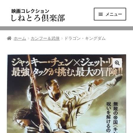
ナ
コ
メニュー
ビ
ン
ゲ
テ
ニュース
ー
ン
ホーム
カンフー＆武侠
ドラゴン・キングダム
シ
ツ
映画コレクション
ョ
へ
ン
ス
東三河の映画館
へ
キ
ス
ッ
しねとろ倶楽部について
キ
プ
ッ
プ
リンクの旅