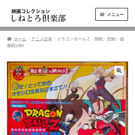
ナ
コ
メニュー
ビ
ン
ゲ
テ
ニュース
ー
ン
ホーム
アニメ日本
ドラゴンボールＺ 熱戦・烈戦・超
シ
ツ
激戦1993
映画コレクション
ョ
へ
ン
ス
東三河の映画館
へ
キ
ス
ッ
しねとろ倶楽部について
キ
プ
ッ
プ
リンクの旅