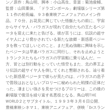
ン／原作：鳥山明。脚本：小山高生。音楽：菊池俊輔。
監督：山田重保。「ドラゴンボール」劇場版シリーズ第
１１作の初長編。９３春東映アニメフェアのメイン作
品。７０分。お花見に興じていた悟飯たちの前に、宇宙
からサイヤ人・パラガスが現れて自分たちの王たるベジ
ータを迎えに来たと告げる。彼が言うには、伝説の超サ
イヤ人により脅かされている新たな故郷・新惑星ベジー
タを救ってほしいとのこと。まだ見ぬ強敵に興味を示し
たベジータは早速パラガスに同行し、それを止めようと
トランクスたちもパラガスの宇宙船に乗り込んだ。一
方、皆とは別行動をとっていた悟空もまた、北の界王よ
り伝説の超サイヤ人を倒してくれと懇願される。辿り着
いた新惑星ベジータで彼らが見たのは、パラガスの息子
で普段はおとなしいブロリーに秘められた戦慄の正体だ
った。凄まじい強さを見せつけるブロリーは、この後の
劇場版で復活を繰り返す名悪役となる。鳥山明THE
WORLD２とサブタイトル。１９９３年３月６日公開、
豊橋東映シネマ１。東映アニメフェア、併映「Drスラン