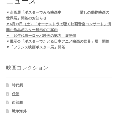
ニュース
▼企画展「ポスターでみる映画史 愛しの動物映画の
世界展」開催のお知らせ
▼6月13日（土）「オーケストラで聴く映画音楽コンサート」演
奏曲作品ポスター展示のご案内
▼「70年代ヨーロッパ映画の魅力」展開催
▼展示会「ポスターでたどる日本アニメ映画の世界」展 開催
▼「フランス映画ポスター展」開催
映画コレクション
時代劇
任侠
西部劇
戦争海外