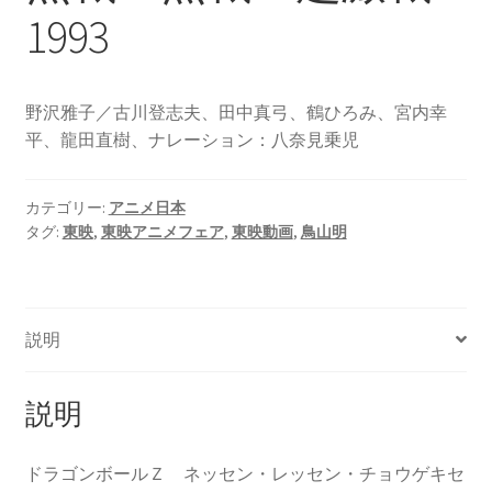
1993
野沢雅子／古川登志夫、田中真弓、鶴ひろみ、宮内幸
平、龍田直樹、ナレーション：八奈見乗児
カテゴリー:
アニメ日本
タグ:
東映
,
東映アニメフェア
,
東映動画
,
鳥山明
説明
説明
ドラゴンボールＺ ネッセン・レッセン・チョウゲキセ